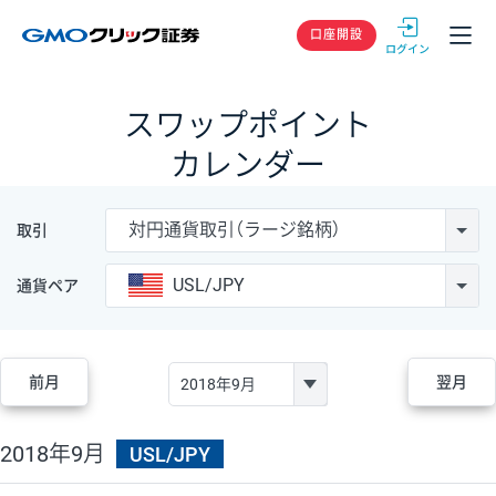
GMOクリック
口座開設
スワップポイント
カレンダー
対円通貨取引（ラージ銘柄）
取引
USL/JPY
通貨ペア
前月
翌月
2018年9月
USL/JPY