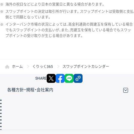
※
海外の祝日などにより日本の営業日と異なる場合があります。
※
スワップポイントの決定は取引所が行います。スワップポイントは受取側と支払
側とで同額となっています。
※
インターバンク市場の状況によっては、高金利通貨の買建玉を保有している場合
でもスワップポイントの支払いが、また、売建玉を保有している場合でもスワッ
プポイントの受け取りが生じる場合があります。
ホーム
くりっく365
スワップポイントカレンダー
X
facebook
LINE
リンクをコピー
SHARE
各種方針・規程・会社案内
取引規程・約款
サイトマップ
その他のご案内
個人情報保護方針
最良執行方針
サイトのご利用について
ディスクレイマー
信託保全
リスク説明
会社案内