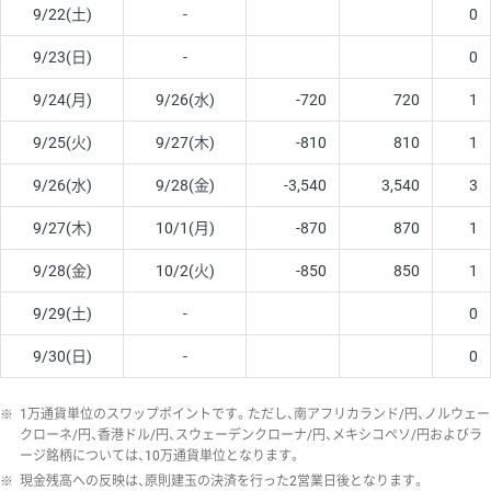
9/22(土)
-
0
9/23(日)
-
0
9/24(月)
9/26(水)
-720
720
1
9/25(火)
9/27(木)
-810
810
1
9/26(水)
9/28(金)
-3,540
3,540
3
9/27(木)
10/1(月)
-870
870
1
9/28(金)
10/2(火)
-850
850
1
9/29(土)
-
0
9/30(日)
-
0
※
1万通貨単位のスワップポイントです。ただし、南アフリカランド/円、ノルウェー
クローネ/円、香港ドル/円、スウェーデンクローナ/円、メキシコペソ/円およびラ
ージ銘柄については、10万通貨単位となります。
※
現金残高への反映は、原則建玉の決済を行った2営業日後となります。