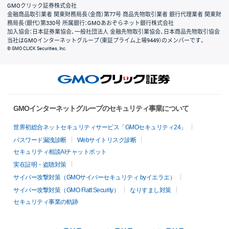
GMOクリック証券株式会社
金融商品取引業者 関東財務局長（金商）第77号 商品先物取引業者 銀行代理業者 関東財
務局長（銀代）第330号 所属銀行：GMOあおぞらネット銀行株式会社
加入協会：日本証券業協会、一般社団法人 金融先物取引業協会、日本商品先物取引協会
当社はGMOインターネットグループ（東証プライム上場9449）のメンバーです。
© GMO CLICK Securities, Inc.
GMOインターネットグループのセキュリティ事業について
世界初総合ネットセキュリティサービス「GMOセキュリティ24」
パスワード漏洩診断
Webサイトリスク診断
セキュリティ相談AIチャットボット
実在証明・盗聴対策
サイバー攻撃対策（GMOサイバーセキュリティ byイエラエ）
サイバー攻撃対策（GMO Flatt Security）
なりすまし対策
セキュリティ事業の軌跡