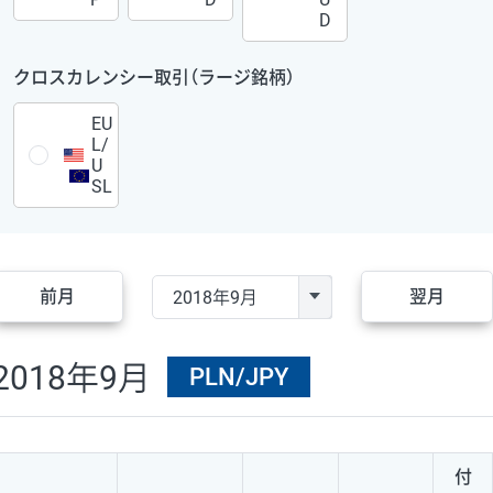
D
クロスカレンシー取引（ラージ銘柄）
EU
L/
U
SL
前月
翌月
2018年9月
PLN/JPY
付