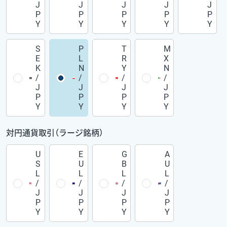
J
J
J
J
J
P
P
P
P
P
Y
Y
Y
Y
Y
S
P
T
M
E
L
R
X
K
N
Y
N
/
/
/
/
J
J
J
J
P
P
P
P
Y
Y
Y
Y
対円通貨取引（ラージ銘柄）
U
E
G
A
S
U
B
U
L
L
L
L
/
/
/
/
J
J
J
J
P
P
P
P
Y
Y
Y
Y