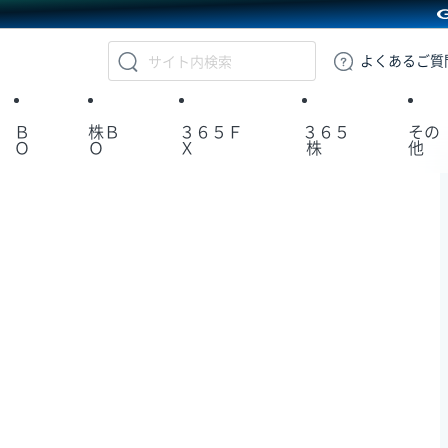
GMOクリック証券
よくある
ご質
Ｂ
株Ｂ
３６５Ｆ
３６５
その
Ｏ
Ｏ
Ｘ
株
他