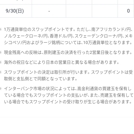
9/30(日)
-
0
※
1万通貨単位のスワップポイントです。ただし、南アフリカランド/円、
ノルウェークローネ/円、香港ドル/円、スウェーデンクローナ/円、メキ
シコペソ/円およびラージ銘柄については、10万通貨単位となります。
※
現金残高への反映は、原則建玉の決済を行った2営業日後となります。
※
海外の祝日などにより日本の営業日と異なる場合があります。
※
スワップポイントの決定は取引所が行います。スワップポイントは受
取側と支払側とで同額となっています。
※
インターバンク市場の状況によっては、高金利通貨の買建玉を保有し
ている場合でもスワップポイントの支払いが、また、売建玉を保有して
いる場合でもスワップポイントの受け取りが生じる場合があります。