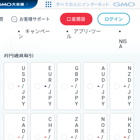
問
お客様
サポート
口座開設
ログイン
キャンペー
アプリ・ツー
ン
ル
NIS
A
対円通貨取引
U
E
G
A
N
S
U
B
U
Z
D
R
P
D
D
/
/
/
/
/
J
J
J
J
J
P
P
P
P
P
Y
Y
Y
Y
Y
C
C
Z
N
H
A
H
A
O
K
D
F
R
K
D
/
/
/
/
/