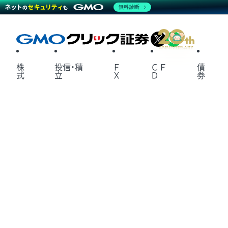
無料診断
X
LINE
株
投信・積
Ｆ
ＣＦ
債
式
立
Ｘ
Ｄ
券