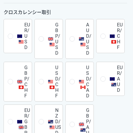
クロスカレンシー取引
EU
G
A
EU
R/
B
U
R/
U
P/
D/
C
S
U
U
H
D
S
S
F
D
D
G
U
U
EU
B
S
S
R/
P/
D/
D/
A
C
C
C
U
H
H
A
D
F
F
D
EU
N
G
R/
Z
B
G
D/
P/
B
US
A
P
D
U