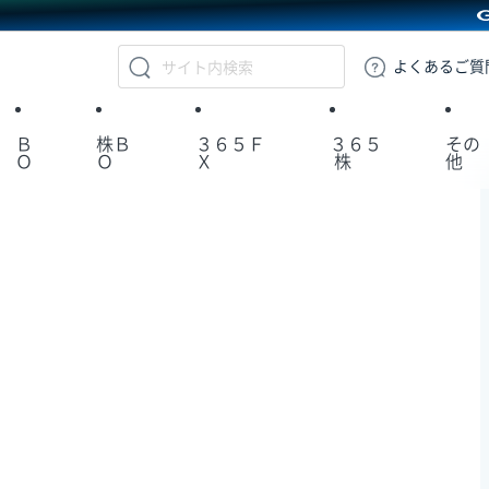
GMOクリック証券
よくある
ご質
Ｂ
株Ｂ
３６５Ｆ
３６５
その
Ｏ
Ｏ
Ｘ
株
他