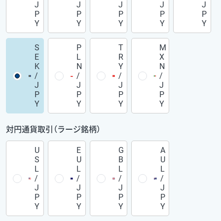
J
J
J
J
J
P
P
P
P
P
Y
Y
Y
Y
Y
S
P
T
M
E
L
R
X
K
N
Y
N
/
/
/
/
J
J
J
J
P
P
P
P
Y
Y
Y
Y
対円通貨取引（ラージ銘柄）
U
E
G
A
S
U
B
U
L
L
L
L
/
/
/
/
J
J
J
J
P
P
P
P
Y
Y
Y
Y