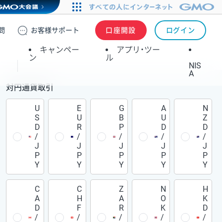
問
お客様
サポート
口座開設
ログイン
キャンペー
アプリ・ツー
ン
ル
NIS
A
対円通貨取引
U
E
G
A
N
S
U
B
U
Z
D
R
P
D
D
/
/
/
/
/
J
J
J
J
J
P
P
P
P
P
Y
Y
Y
Y
Y
C
C
Z
N
H
A
H
A
O
K
D
F
R
K
D
/
/
/
/
/