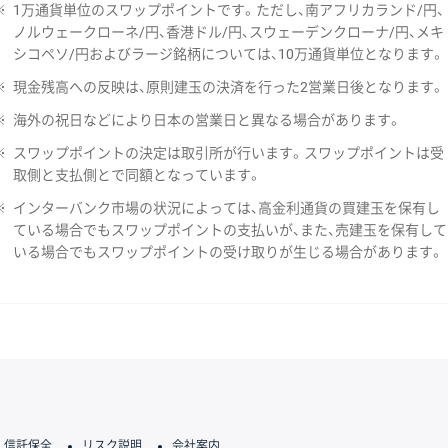
※
1万通貨単位のスワップポイントです。ただし、南アフリカランド/円、
ノルウェークローネ/円、香港ドル/円、スウェーデンクローナ/円、メキ
シコペソ/円およびラージ銘柄については、10万通貨単位となります。
※
現金残高への反映は、原則建玉の決済を行った2営業日後となります。
※
海外の祝日などにより日本の営業日と異なる場合があります。
※
スワップポイントの決定は取引所が行います。スワップポイントは受
取側と支払側とで同額となっています。
※
インターバンク市場の状況によっては、高金利通貨の買建玉を保有し
ている場合でもスワップポイントの支払いが、また、売建玉を保有して
いる場合でもスワップポイントの受け取りが生じる場合があります。
信託保全
リスク説明
会社案内