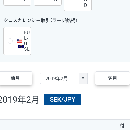
D
クロスカレンシー取引（ラージ銘柄）
EU
L/
U
SL
前月
翌月
2019年2月
SEK/JPY
付