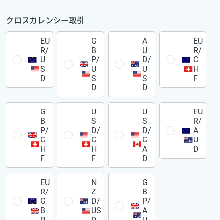
クロスカレンシー取引
EU
G
A
EU
R/
B
U
R/
U
P/
D/
C
S
U
U
H
D
S
S
F
D
D
G
U
U
EU
B
S
S
R/
P/
D/
D/
A
C
C
C
U
H
H
A
D
F
F
D
EU
N
G
R/
Z
B
G
D/
P/
B
US
A
P
D
U