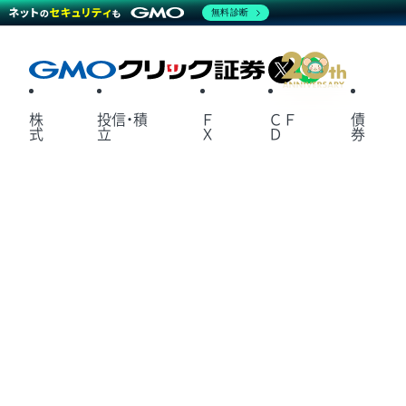
無料診断
X
LINE
株
投信・積
Ｆ
ＣＦ
債
式
立
Ｘ
Ｄ
券