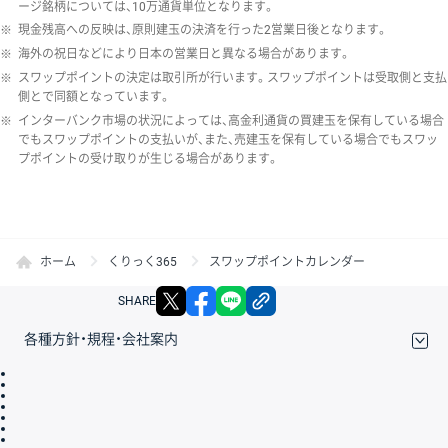
ージ銘柄については、10万通貨単位となります。
※
現金残高への反映は、原則建玉の決済を行った2営業日後となります。
※
海外の祝日などにより日本の営業日と異なる場合があります。
※
スワップポイントの決定は取引所が行います。スワップポイントは受取側と支払
側とで同額となっています。
※
インターバンク市場の状況によっては、高金利通貨の買建玉を保有している場合
でもスワップポイントの支払いが、また、売建玉を保有している場合でもスワッ
プポイントの受け取りが生じる場合があります。
ホーム
くりっく365
スワップポイントカレンダー
X
facebook
LINE
リンクをコピー
SHARE
各種方針・規程・会社案内
取引規程・約款
サイトマップ
その他のご案内
個人情報保護方針
最良執行方針
サイトのご利用について
ディスクレイマー