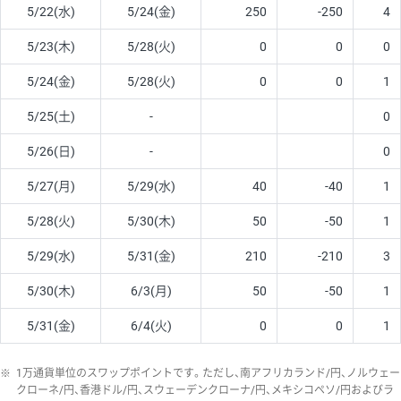
5/22(水)
5/24(金)
250
-250
4
5/23(木)
5/28(火)
0
0
0
5/24(金)
5/28(火)
0
0
1
5/25(土)
-
0
5/26(日)
-
0
5/27(月)
5/29(水)
40
-40
1
5/28(火)
5/30(木)
50
-50
1
5/29(水)
5/31(金)
210
-210
3
5/30(木)
6/3(月)
50
-50
1
5/31(金)
6/4(火)
0
0
1
※
1万通貨単位のスワップポイントです。ただし、南アフリカランド/円、ノルウェー
クローネ/円、香港ドル/円、スウェーデンクローナ/円、メキシコペソ/円およびラ