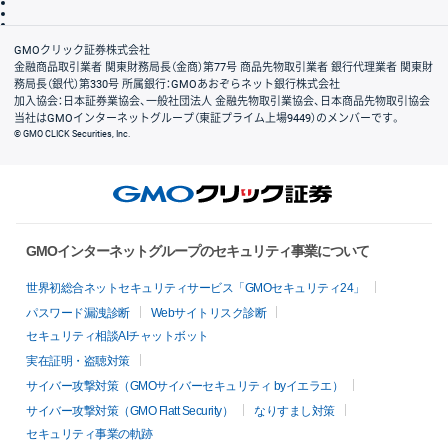
信託保全
リスク説明
会社案内
GMOクリック証券株式会社
金融商品取引業者 関東財務局長（金商）第77号 商品先物取引業者 銀行代理業者 関東財
務局長（銀代）第330号 所属銀行：GMOあおぞらネット銀行株式会社
加入協会：日本証券業協会、一般社団法人 金融先物取引業協会、日本商品先物取引協会
当社はGMOインターネットグループ（東証プライム上場9449）のメンバーです。
© GMO CLICK Securities, Inc.
GMOインターネットグループのセキュリティ事業について
世界初総合ネットセキュリティサービス「GMOセキュリティ24」
パスワード漏洩診断
Webサイトリスク診断
セキュリティ相談AIチャットボット
実在証明・盗聴対策
サイバー攻撃対策（GMOサイバーセキュリティ byイエラエ）
サイバー攻撃対策（GMO Flatt Security）
なりすまし対策
セキュリティ事業の軌跡