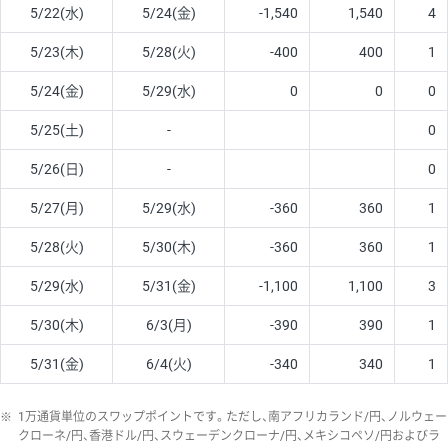
5/22(水)
5/24(金)
-1,540
1,540
4
5/23(木)
5/28(火)
-400
400
1
5/24(金)
5/29(水)
0
0
0
5/25(土)
-
0
5/26(日)
-
0
5/27(月)
5/29(水)
-360
360
1
5/28(火)
5/30(木)
-360
360
1
5/29(水)
5/31(金)
-1,100
1,100
3
5/30(木)
6/3(月)
-390
390
1
5/31(金)
6/4(火)
-340
340
1
※
1万通貨単位のスワップポイントです。ただし、南アフリカランド/円、ノルウェー
クローネ/円、香港ドル/円、スウェーデンクローナ/円、メキシコペソ/円およびラ