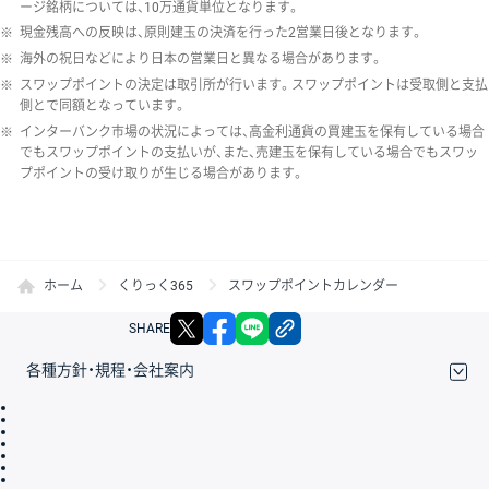
ージ銘柄については、10万通貨単位となります。
※
現金残高への反映は、原則建玉の決済を行った2営業日後となります。
※
海外の祝日などにより日本の営業日と異なる場合があります。
※
スワップポイントの決定は取引所が行います。スワップポイントは受取側と支払
側とで同額となっています。
※
インターバンク市場の状況によっては、高金利通貨の買建玉を保有している場合
でもスワップポイントの支払いが、また、売建玉を保有している場合でもスワッ
プポイントの受け取りが生じる場合があります。
ホーム
くりっく365
スワップポイントカレンダー
X
facebook
LINE
リンクをコピー
SHARE
各種方針・規程・会社案内
取引規程・約款
サイトマップ
その他のご案内
個人情報保護方針
最良執行方針
サイトのご利用について
ディスクレイマー