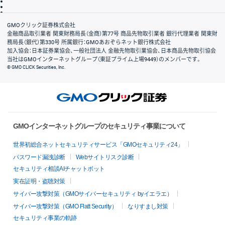
信託保全
リスク説明
会社案内
GMOクリック証券株式会社
金融商品取引業者 関東財務局長（金商）第77号 商品先物取引業者 銀行代理業者 関東財
務局長（銀代）第330号 所属銀行：GMOあおぞらネット銀行株式会社
加入協会：日本証券業協会、一般社団法人 金融先物取引業協会、日本商品先物取引協会
当社はGMOインターネットグループ（東証プライム上場9449）のメンバーです。
© GMO CLICK Securities, Inc.
GMOインターネットグループのセキュリティ事業について
世界初総合ネットセキュリティサービス「GMOセキュリティ24」
パスワード漏洩診断
Webサイトリスク診断
セキュリティ相談AIチャットボット
実在証明・盗聴対策
サイバー攻撃対策（GMOサイバーセキュリティ byイエラエ）
サイバー攻撃対策（GMO Flatt Security）
なりすまし対策
セキュリティ事業の軌跡