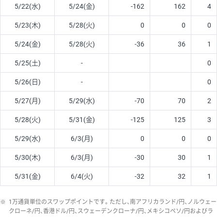
5/22(水)
5/24(金)
-162
162
4
5/23(木)
5/28(火)
0
0
0
5/24(金)
5/28(火)
-36
36
1
5/25(土)
-
0
5/26(日)
-
0
5/27(月)
5/29(水)
-70
70
2
5/28(火)
5/31(金)
-125
125
3
5/29(水)
6/3(月)
0
0
0
5/30(木)
6/3(月)
-30
30
1
5/31(金)
6/4(火)
-32
32
1
※
1万通貨単位のスワップポイントです。ただし、南アフリカランド/円、ノルウェー
クローネ/円、香港ドル/円、スウェーデンクローナ/円、メキシコペソ/円およびラ