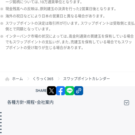
ージ銘柄については、10万通貨単位となります。
※
現金残高への反映は、原則建玉の決済を行った2営業日後となります。
※
海外の祝日などにより日本の営業日と異なる場合があります。
※
スワップポイントの決定は取引所が行います。スワップポイントは受取側と支払
側とで同額となっています。
※
インターバンク市場の状況によっては、高金利通貨の買建玉を保有している場合
でもスワップポイントの支払いが、また、売建玉を保有している場合でもスワッ
プポイントの受け取りが生じる場合があります。
ホーム
くりっく365
スワップポイントカレンダー
X
facebook
LINE
リンクをコピー
SHARE
各種方針・規程・会社案内
取引規程・約款
サイトマップ
その他のご案内
個人情報保護方針
最良執行方針
サイトのご利用について
ディスクレイマー