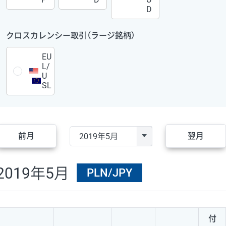
D
クロスカレンシー取引（ラージ銘柄）
EU
L/
U
SL
前月
翌月
2019年5月
PLN/JPY
付