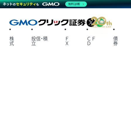
無料診断
X
LINE
株
投信・積
Ｆ
ＣＦ
債
式
立
Ｘ
Ｄ
券