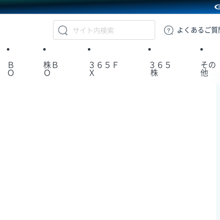
GMOクリック証券
よくある
ご質
Ｂ
株Ｂ
３６５Ｆ
３６５
その
Ｏ
Ｏ
Ｘ
株
他