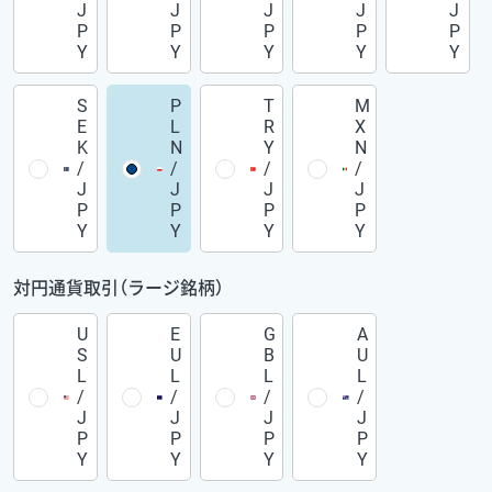
J
J
J
J
J
P
P
P
P
P
Y
Y
Y
Y
Y
S
P
T
M
E
L
R
X
K
N
Y
N
/
/
/
/
J
J
J
J
P
P
P
P
Y
Y
Y
Y
対円通貨取引（ラージ銘柄）
U
E
G
A
S
U
B
U
L
L
L
L
/
/
/
/
J
J
J
J
P
P
P
P
Y
Y
Y
Y