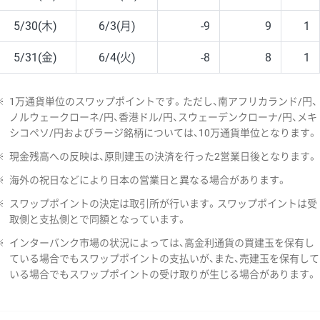
5/30(木)
6/3(月)
-9
9
1
5/31(金)
6/4(火)
-8
8
1
※
1万通貨単位のスワップポイントです。ただし、南アフリカランド/円、
ノルウェークローネ/円、香港ドル/円、スウェーデンクローナ/円、メキ
シコペソ/円およびラージ銘柄については、10万通貨単位となります。
※
現金残高への反映は、原則建玉の決済を行った2営業日後となります。
※
海外の祝日などにより日本の営業日と異なる場合があります。
※
スワップポイントの決定は取引所が行います。スワップポイントは受
取側と支払側とで同額となっています。
※
インターバンク市場の状況によっては、高金利通貨の買建玉を保有し
ている場合でもスワップポイントの支払いが、また、売建玉を保有して
いる場合でもスワップポイントの受け取りが生じる場合があります。