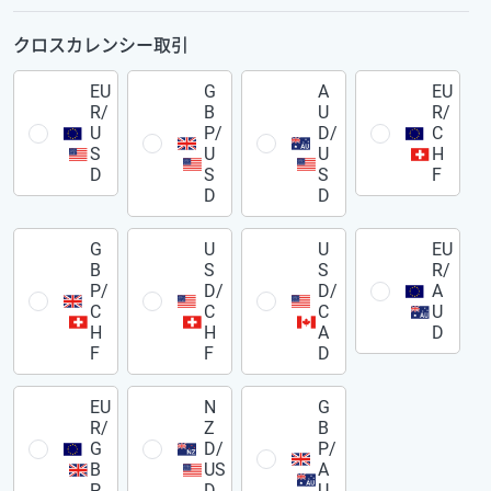
クロスカレンシー取引
EU
G
A
EU
R/
B
U
R/
U
P/
D/
C
S
U
U
H
D
S
S
F
D
D
G
U
U
EU
B
S
S
R/
P/
D/
D/
A
C
C
C
U
H
H
A
D
F
F
D
EU
N
G
R/
Z
B
G
D/
P/
B
US
A
P
D
U