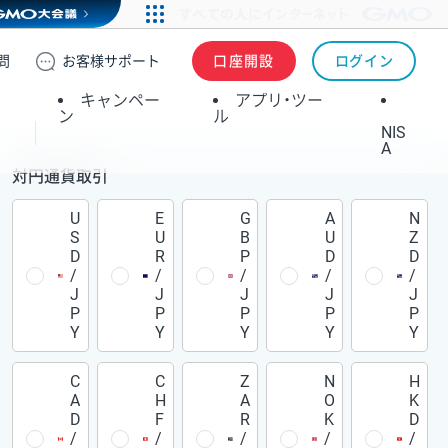
問
お客様
サポート
口座開設
ログイン
キャンペー
アプリ・ツー
ン
ル
NIS
A
対円通貨取引
U
E
G
A
N
S
U
B
U
Z
D
R
P
D
D
/
/
/
/
/
J
J
J
J
J
P
P
P
P
P
Y
Y
Y
Y
Y
C
C
Z
N
H
A
H
A
O
K
D
F
R
K
D
/
/
/
/
/