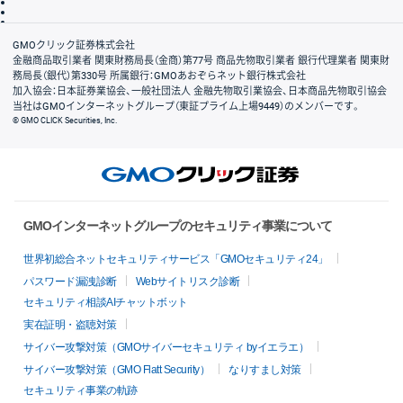
信託保全
リスク説明
会社案内
GMOクリック証券株式会社
金融商品取引業者 関東財務局長（金商）第77号 商品先物取引業者 銀行代理業者 関東財
務局長（銀代）第330号 所属銀行：GMOあおぞらネット銀行株式会社
加入協会：日本証券業協会、一般社団法人 金融先物取引業協会、日本商品先物取引協会
当社はGMOインターネットグループ（東証プライム上場9449）のメンバーです。
© GMO CLICK Securities, Inc.
GMOインターネットグループのセキュリティ事業について
世界初総合ネットセキュリティサービス「GMOセキュリティ24」
パスワード漏洩診断
Webサイトリスク診断
セキュリティ相談AIチャットボット
実在証明・盗聴対策
サイバー攻撃対策（GMOサイバーセキュリティ byイエラエ）
サイバー攻撃対策（GMO Flatt Security）
なりすまし対策
セキュリティ事業の軌跡