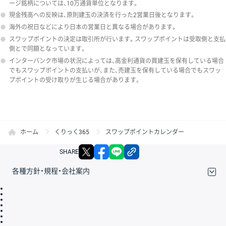
ージ銘柄については、10万通貨単位となります。
※
現金残高への反映は、原則建玉の決済を行った2営業日後となります。
※
海外の祝日などにより日本の営業日と異なる場合があります。
※
スワップポイントの決定は取引所が行います。スワップポイントは受取側と支払
側とで同額となっています。
※
インターバンク市場の状況によっては、高金利通貨の買建玉を保有している場合
でもスワップポイントの支払いが、また、売建玉を保有している場合でもスワッ
プポイントの受け取りが生じる場合があります。
ホーム
くりっく365
スワップポイントカレンダー
X
facebook
LINE
リンクをコピー
SHARE
各種方針・規程・会社案内
取引規程・約款
サイトマップ
その他のご案内
個人情報保護方針
最良執行方針
サイトのご利用について
ディスクレイマー