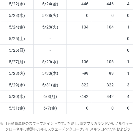
5/22(水)
5/24(金)
-446
446
4
5/23(木)
5/28(火)
0
0
0
5/24(金)
5/28(火)
-104
104
1
5/25(土)
-
0
5/26(日)
-
0
5/27(月)
5/29(水)
-106
106
1
5/28(火)
5/30(木)
-99
99
1
5/29(水)
5/31(金)
-322
322
3
5/30(木)
6/3(月)
-442
442
4
5/31(金)
6/7(金)
0
0
0
※
1万通貨単位のスワップポイントです。ただし、南アフリカランド/円、ノルウェー
クローネ/円、香港ドル/円、スウェーデンクローナ/円、メキシコペソ/円およびラ