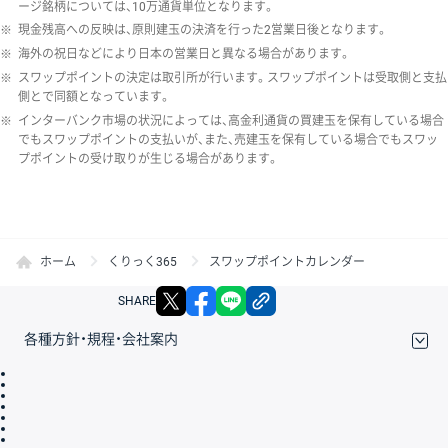
ージ銘柄については、10万通貨単位となります。
※
現金残高への反映は、原則建玉の決済を行った2営業日後となります。
※
海外の祝日などにより日本の営業日と異なる場合があります。
※
スワップポイントの決定は取引所が行います。スワップポイントは受取側と支払
側とで同額となっています。
※
インターバンク市場の状況によっては、高金利通貨の買建玉を保有している場合
でもスワップポイントの支払いが、また、売建玉を保有している場合でもスワッ
プポイントの受け取りが生じる場合があります。
ホーム
くりっく365
スワップポイントカレンダー
X
facebook
LINE
リンクをコピー
SHARE
各種方針・規程・会社案内
取引規程・約款
サイトマップ
その他のご案内
個人情報保護方針
最良執行方針
サイトのご利用について
ディスクレイマー