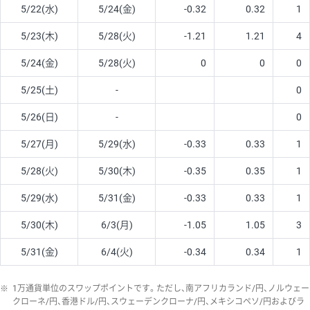
5/22(水)
5/24(金)
-0.32
0.32
1
5/23(木)
5/28(火)
-1.21
1.21
4
5/24(金)
5/28(火)
0
0
0
5/25(土)
-
0
5/26(日)
-
0
5/27(月)
5/29(水)
-0.33
0.33
1
5/28(火)
5/30(木)
-0.35
0.35
1
5/29(水)
5/31(金)
-0.33
0.33
1
5/30(木)
6/3(月)
-1.05
1.05
3
5/31(金)
6/4(火)
-0.34
0.34
1
※
1万通貨単位のスワップポイントです。ただし、南アフリカランド/円、ノルウェー
クローネ/円、香港ドル/円、スウェーデンクローナ/円、メキシコペソ/円およびラ