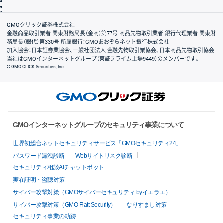
信託保全
リスク説明
会社案内
GMOクリック証券株式会社
金融商品取引業者 関東財務局長（金商）第77号 商品先物取引業者 銀行代理業者 関東財
務局長（銀代）第330号 所属銀行：GMOあおぞらネット銀行株式会社
加入協会：日本証券業協会、一般社団法人 金融先物取引業協会、日本商品先物取引協会
当社はGMOインターネットグループ（東証プライム上場9449）のメンバーです。
© GMO CLICK Securities, Inc.
GMOインターネットグループのセキュリティ事業について
世界初総合ネットセキュリティサービス「GMOセキュリティ24」
パスワード漏洩診断
Webサイトリスク診断
セキュリティ相談AIチャットボット
実在証明・盗聴対策
サイバー攻撃対策（GMOサイバーセキュリティ byイエラエ）
サイバー攻撃対策（GMO Flatt Security）
なりすまし対策
セキュリティ事業の軌跡