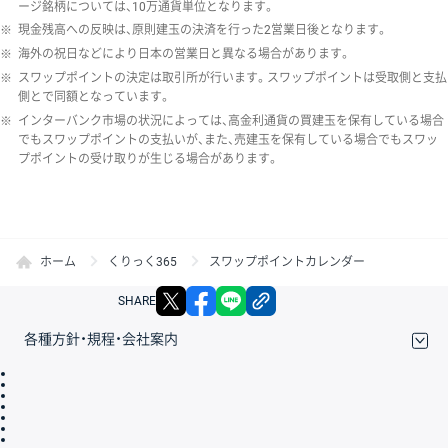
ージ銘柄については、10万通貨単位となります。
※
現金残高への反映は、原則建玉の決済を行った2営業日後となります。
※
海外の祝日などにより日本の営業日と異なる場合があります。
※
スワップポイントの決定は取引所が行います。スワップポイントは受取側と支払
側とで同額となっています。
※
インターバンク市場の状況によっては、高金利通貨の買建玉を保有している場合
でもスワップポイントの支払いが、また、売建玉を保有している場合でもスワッ
プポイントの受け取りが生じる場合があります。
ホーム
くりっく365
スワップポイントカレンダー
X
facebook
LINE
リンクをコピー
SHARE
各種方針・規程・会社案内
取引規程・約款
サイトマップ
その他のご案内
個人情報保護方針
最良執行方針
サイトのご利用について
ディスクレイマー