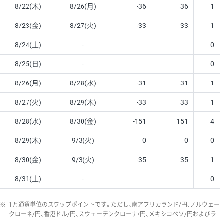
8/22(木)
8/26(月)
-36
36
1
8/23(金)
8/27(火)
-33
33
1
8/24(土)
-
0
8/25(日)
-
0
8/26(月)
8/28(水)
-31
31
1
8/27(火)
8/29(木)
-33
33
1
8/28(水)
8/30(金)
-151
151
4
8/29(木)
9/3(火)
0
0
0
8/30(金)
9/3(火)
-35
35
1
8/31(土)
-
0
※
1万通貨単位のスワップポイントです。ただし、南アフリカランド/円、ノルウェー
クローネ/円、香港ドル/円、スウェーデンクローナ/円、メキシコペソ/円およびラ