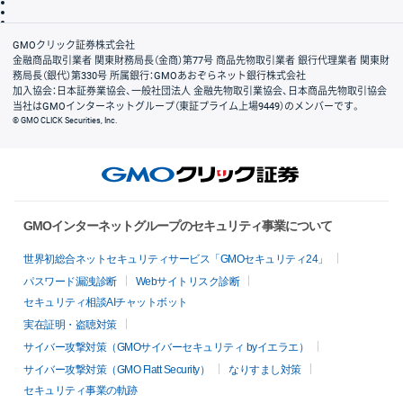
信託保全
リスク説明
会社案内
GMOクリック証券株式会社
金融商品取引業者 関東財務局長（金商）第77号 商品先物取引業者 銀行代理業者 関東財
務局長（銀代）第330号 所属銀行：GMOあおぞらネット銀行株式会社
加入協会：日本証券業協会、一般社団法人 金融先物取引業協会、日本商品先物取引協会
当社はGMOインターネットグループ（東証プライム上場9449）のメンバーです。
© GMO CLICK Securities, Inc.
GMOインターネットグループのセキュリティ事業について
世界初総合ネットセキュリティサービス「GMOセキュリティ24」
パスワード漏洩診断
Webサイトリスク診断
セキュリティ相談AIチャットボット
実在証明・盗聴対策
サイバー攻撃対策（GMOサイバーセキュリティ byイエラエ）
サイバー攻撃対策（GMO Flatt Security）
なりすまし対策
セキュリティ事業の軌跡