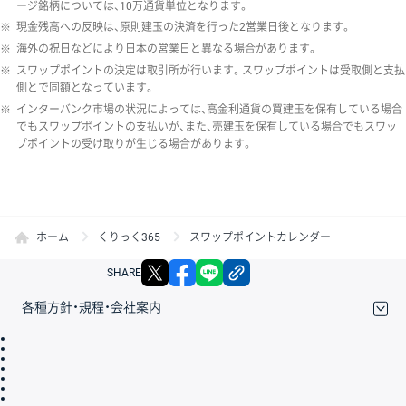
ージ銘柄については、10万通貨単位となります。
※
現金残高への反映は、原則建玉の決済を行った2営業日後となります。
※
海外の祝日などにより日本の営業日と異なる場合があります。
※
スワップポイントの決定は取引所が行います。スワップポイントは受取側と支払
側とで同額となっています。
※
インターバンク市場の状況によっては、高金利通貨の買建玉を保有している場合
でもスワップポイントの支払いが、また、売建玉を保有している場合でもスワッ
プポイントの受け取りが生じる場合があります。
ホーム
くりっく365
スワップポイントカレンダー
X
facebook
LINE
リンクをコピー
SHARE
各種方針・規程・会社案内
取引規程・約款
サイトマップ
その他のご案内
個人情報保護方針
最良執行方針
サイトのご利用について
ディスクレイマー