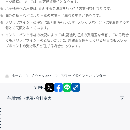
ージ銘柄については、10万通貨単位となります。
※
現金残高への反映は、原則建玉の決済を行った2営業日後となります。
※
海外の祝日などにより日本の営業日と異なる場合があります。
※
スワップポイントの決定は取引所が行います。スワップポイントは受取側と支払
側とで同額となっています。
※
インターバンク市場の状況によっては、高金利通貨の買建玉を保有している場合
でもスワップポイントの支払いが、また、売建玉を保有している場合でもスワッ
プポイントの受け取りが生じる場合があります。
ホーム
くりっく365
スワップポイントカレンダー
X
facebook
LINE
リンクをコピー
SHARE
各種方針・規程・会社案内
取引規程・約款
サイトマップ
その他のご案内
個人情報保護方針
最良執行方針
サイトのご利用について
ディスクレイマー