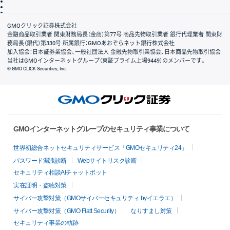
信託保全
リスク説明
会社案内
GMOクリック証券株式会社
金融商品取引業者 関東財務局長（金商）第77号 商品先物取引業者 銀行代理業者 関東財
務局長（銀代）第330号 所属銀行：GMOあおぞらネット銀行株式会社
加入協会：日本証券業協会、一般社団法人 金融先物取引業協会、日本商品先物取引協会
当社はGMOインターネットグループ（東証プライム上場9449）のメンバーです。
© GMO CLICK Securities, Inc.
GMOインターネットグループのセキュリティ事業について
世界初総合ネットセキュリティサービス「GMOセキュリティ24」
パスワード漏洩診断
Webサイトリスク診断
セキュリティ相談AIチャットボット
実在証明・盗聴対策
サイバー攻撃対策（GMOサイバーセキュリティ byイエラエ）
サイバー攻撃対策（GMO Flatt Security）
なりすまし対策
セキュリティ事業の軌跡