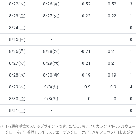
8/22(木)
8/26(月)
-0.52
0.52
3
8/23(金)
8/27(火)
-0.22
0.22
1
8/24(土)
-
0
8/25(日)
-
0
8/26(月)
8/28(水)
-0.21
0.21
1
8/27(火)
8/29(木)
-0.21
0.21
1
8/28(水)
8/30(金)
-0.19
0.19
1
8/29(木)
9/3(火)
-0.9
0.9
4
8/30(金)
9/3(火)
0
0
0
8/31(土)
-
0
※
1万通貨単位のスワップポイントです。ただし、南アフリカランド/円、ノルウェー
クローネ/円、香港ドル/円、スウェーデンクローナ/円、メキシコペソ/円およびラ