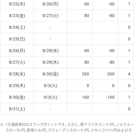
8/22(木)
8/26(月)
60
-60
1
8/23(金)
8/27(火)
80
-80
1
8/24(土)
-
0
8/25(日)
-
0
8/26(月)
8/28(水)
60
-60
1
8/27(火)
8/29(木)
80
-80
1
8/28(水)
8/30(金)
260
-260
4
8/29(木)
9/3(火)
0
0
0
8/30(金)
9/3(火)
160
-160
1
8/31(土)
-
0
※
1万通貨単位のスワップポイントです。ただし、南アフリカランド/円、ノルウェー
クローネ/円、香港ドル/円、スウェーデンクローナ/円、メキシコペソ/円およびラ