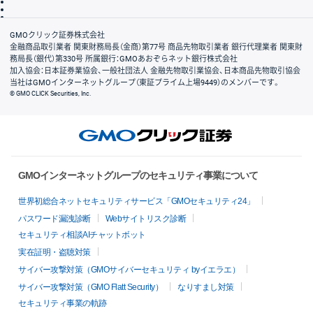
信託保全
リスク説明
会社案内
GMOクリック証券株式会社
金融商品取引業者 関東財務局長（金商）第77号 商品先物取引業者 銀行代理業者 関東財
務局長（銀代）第330号 所属銀行：GMOあおぞらネット銀行株式会社
加入協会：日本証券業協会、一般社団法人 金融先物取引業協会、日本商品先物取引協会
当社はGMOインターネットグループ（東証プライム上場9449）のメンバーです。
© GMO CLICK Securities, Inc.
GMOインターネットグループのセキュリティ事業について
世界初総合ネットセキュリティサービス「GMOセキュリティ24」
パスワード漏洩診断
Webサイトリスク診断
セキュリティ相談AIチャットボット
実在証明・盗聴対策
サイバー攻撃対策（GMOサイバーセキュリティ byイエラエ）
サイバー攻撃対策（GMO Flatt Security）
なりすまし対策
セキュリティ事業の軌跡