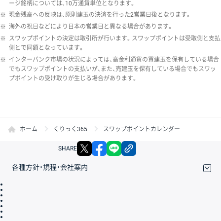
ージ銘柄については、10万通貨単位となります。
※
現金残高への反映は、原則建玉の決済を行った2営業日後となります。
※
海外の祝日などにより日本の営業日と異なる場合があります。
※
スワップポイントの決定は取引所が行います。スワップポイントは受取側と支払
側とで同額となっています。
※
インターバンク市場の状況によっては、高金利通貨の買建玉を保有している場合
でもスワップポイントの支払いが、また、売建玉を保有している場合でもスワッ
プポイントの受け取りが生じる場合があります。
ホーム
くりっく365
スワップポイントカレンダー
X
facebook
LINE
リンクをコピー
SHARE
各種方針・規程・会社案内
取引規程・約款
サイトマップ
その他のご案内
個人情報保護方針
最良執行方針
サイトのご利用について
ディスクレイマー