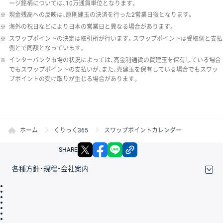
ージ銘柄については、10万通貨単位となります。
※
現金残高への反映は、原則建玉の決済を行った2営業日後となります。
※
海外の祝日などにより日本の営業日と異なる場合があります。
※
スワップポイントの決定は取引所が行います。スワップポイントは受取側と支払
側とで同額となっています。
※
インターバンク市場の状況によっては、高金利通貨の買建玉を保有している場合
でもスワップポイントの支払いが、また、売建玉を保有している場合でもスワッ
プポイントの受け取りが生じる場合があります。
ホーム
くりっく365
スワップポイントカレンダー
X
facebook
LINE
リンクをコピー
SHARE
各種方針・規程・会社案内
取引規程・約款
サイトマップ
その他のご案内
個人情報保護方針
最良執行方針
サイトのご利用について
ディスクレイマー