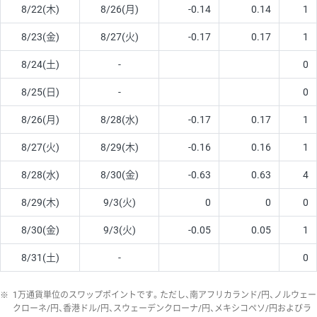
8/22(木)
8/26(月)
-0.14
0.14
1
8/23(金)
8/27(火)
-0.17
0.17
1
8/24(土)
-
0
8/25(日)
-
0
8/26(月)
8/28(水)
-0.17
0.17
1
8/27(火)
8/29(木)
-0.16
0.16
1
8/28(水)
8/30(金)
-0.63
0.63
4
8/29(木)
9/3(火)
0
0
0
8/30(金)
9/3(火)
-0.05
0.05
1
8/31(土)
-
0
※
1万通貨単位のスワップポイントです。ただし、南アフリカランド/円、ノルウェー
クローネ/円、香港ドル/円、スウェーデンクローナ/円、メキシコペソ/円およびラ