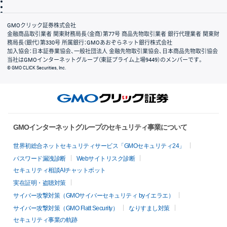
信託保全
リスク説明
会社案内
GMOクリック証券株式会社
金融商品取引業者 関東財務局長（金商）第77号 商品先物取引業者 銀行代理業者 関東財
務局長（銀代）第330号 所属銀行：GMOあおぞらネット銀行株式会社
加入協会：日本証券業協会、一般社団法人 金融先物取引業協会、日本商品先物取引協会
当社はGMOインターネットグループ（東証プライム上場9449）のメンバーです。
© GMO CLICK Securities, Inc.
GMOインターネットグループのセキュリティ事業について
世界初総合ネットセキュリティサービス「GMOセキュリティ24」
パスワード漏洩診断
Webサイトリスク診断
セキュリティ相談AIチャットボット
実在証明・盗聴対策
サイバー攻撃対策（GMOサイバーセキュリティ byイエラエ）
サイバー攻撃対策（GMO Flatt Security）
なりすまし対策
セキュリティ事業の軌跡