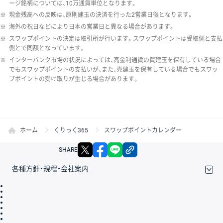
ージ銘柄については、10万通貨単位となります。
※
現金残高への反映は、原則建玉の決済を行った2営業日後となります。
※
海外の祝日などにより日本の営業日と異なる場合があります。
※
スワップポイントの決定は取引所が行います。スワップポイントは受取側と支払
側とで同額となっています。
※
インターバンク市場の状況によっては、高金利通貨の買建玉を保有している場合
でもスワップポイントの支払いが、また、売建玉を保有している場合でもスワッ
プポイントの受け取りが生じる場合があります。
ホーム
くりっく365
スワップポイントカレンダー
X
facebook
LINE
リンクをコピー
SHARE
各種方針・規程・会社案内
取引規程・約款
サイトマップ
その他のご案内
個人情報保護方針
最良執行方針
サイトのご利用について
ディスクレイマー