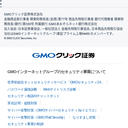
信託保全
リスク説明
会社案内
GMOクリック証券株式会社
金融商品取引業者 関東財務局長（金商）第77号 商品先物取引業者 銀行代理業者 関東財
務局長（銀代）第330号 所属銀行：GMOあおぞらネット銀行株式会社
加入協会：日本証券業協会、一般社団法人 金融先物取引業協会、日本商品先物取引協会
当社はGMOインターネットグループ（東証プライム上場9449）のメンバーです。
© GMO CLICK Securities, Inc.
GMOインターネットグループのセキュリティ事業について
世界初総合ネットセキュリティサービス「GMOセキュリティ24」
パスワード漏洩診断
Webサイトリスク診断
セキュリティ相談AIチャットボット
実在証明・盗聴対策
サイバー攻撃対策（GMOサイバーセキュリティ byイエラエ）
サイバー攻撃対策（GMO Flatt Security）
なりすまし対策
セキュリティ事業の軌跡