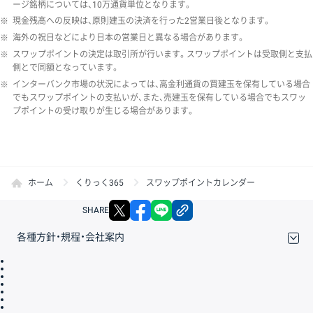
ージ銘柄については、10万通貨単位となります。
※
現金残高への反映は、原則建玉の決済を行った2営業日後となります。
※
海外の祝日などにより日本の営業日と異なる場合があります。
※
スワップポイントの決定は取引所が行います。スワップポイントは受取側と支払
側とで同額となっています。
※
インターバンク市場の状況によっては、高金利通貨の買建玉を保有している場合
でもスワップポイントの支払いが、また、売建玉を保有している場合でもスワッ
プポイントの受け取りが生じる場合があります。
ホーム
くりっく365
スワップポイントカレンダー
X
facebook
LINE
リンクをコピー
SHARE
各種方針・規程・会社案内
取引規程・約款
サイトマップ
その他のご案内
個人情報保護方針
最良執行方針
サイトのご利用について
ディスクレイマー