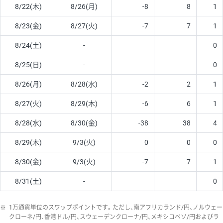
8/22(木)
8/26(月)
-8
8
1
8/23(金)
8/27(火)
-7
7
1
8/24(土)
-
0
8/25(日)
-
0
8/26(月)
8/28(水)
-2
2
1
8/27(火)
8/29(木)
-6
6
1
8/28(水)
8/30(金)
-38
38
4
8/29(木)
9/3(火)
0
0
0
8/30(金)
9/3(火)
-7
7
1
8/31(土)
-
0
※
1万通貨単位のスワップポイントです。ただし、南アフリカランド/円、ノルウェー
クローネ/円、香港ドル/円、スウェーデンクローナ/円、メキシコペソ/円およびラ