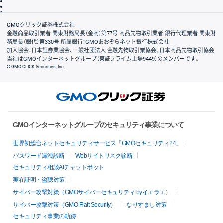
信託保全
リスク説明
会社案内
GMOクリック証券株式会社
金融商品取引業者 関東財務局長（金商）第77号 商品先物取引業者 銀行代理業者 関東財
務局長（銀代）第330号 所属銀行：GMOあおぞらネット銀行株式会社
加入協会：日本証券業協会、一般社団法人 金融先物取引業協会、日本商品先物取引協会
当社はGMOインターネットグループ（東証プライム上場9449）のメンバーです。
© GMO CLICK Securities, Inc.
GMOインターネットグループのセキュリティ事業について
世界初総合ネットセキュリティサービス「GMOセキュリティ24」
パスワード漏洩診断
Webサイトリスク診断
セキュリティ相談AIチャットボット
実在証明・盗聴対策
サイバー攻撃対策（GMOサイバーセキュリティ byイエラエ）
サイバー攻撃対策（GMO Flatt Security）
なりすまし対策
セキュリティ事業の軌跡