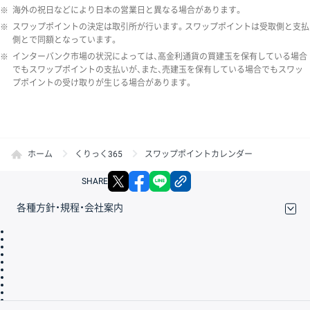
※
海外の祝日などにより日本の営業日と異なる場合があります。
※
スワップポイントの決定は取引所が行います。スワップポイントは受取側と支払
側とで同額となっています。
※
インターバンク市場の状況によっては、高金利通貨の買建玉を保有している場合
でもスワップポイントの支払いが、また、売建玉を保有している場合でもスワッ
プポイントの受け取りが生じる場合があります。
ホーム
くりっく365
スワップポイントカレンダー
X
facebook
LINE
リンクをコピー
SHARE
各種方針・規程・会社案内
取引規程・約款
サイトマップ
その他のご案内
個人情報保護方針
最良執行方針
サイトのご利用について
ディスクレイマー
信託保全
リスク説明
会社案内