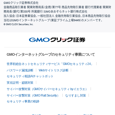
GMOクリック証券株式会社
金融商品取引業者 関東財務局長（金商）第77号 商品先物取引業者 銀行代理業者 関東財
務局長（銀代）第330号 所属銀行：GMOあおぞらネット銀行株式会社
加入協会：日本証券業協会、一般社団法人 金融先物取引業協会、日本商品先物取引協会
当社はGMOインターネットグループ（東証プライム上場9449）のメンバーです。
© GMO CLICK Securities, Inc.
GMOインターネットグループのセキュリティ事業について
世界初総合ネットセキュリティサービス「GMOセキュリティ24」
パスワード漏洩診断
Webサイトリスク診断
セキュリティ相談AIチャットボット
実在証明・盗聴対策
サイバー攻撃対策（GMOサイバーセキュリティ byイエラエ）
サイバー攻撃対策（GMO Flatt Security）
なりすまし対策
セキュリティ事業の軌跡