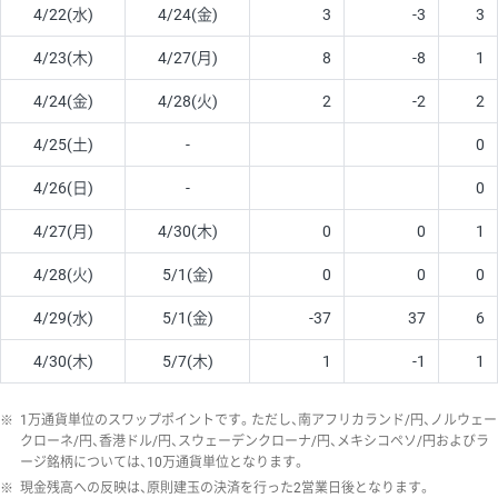
4/22(水)
4/24(金)
3
-3
3
4/23(木)
4/27(月)
8
-8
1
4/24(金)
4/28(火)
2
-2
2
4/25(土)
-
0
4/26(日)
-
0
4/27(月)
4/30(木)
0
0
1
4/28(火)
5/1(金)
0
0
0
4/29(水)
5/1(金)
-37
37
6
4/30(木)
5/7(木)
1
-1
1
※
1万通貨単位のスワップポイントです。ただし、南アフリカランド/円、ノルウェー
クローネ/円、香港ドル/円、スウェーデンクローナ/円、メキシコペソ/円およびラ
ージ銘柄については、10万通貨単位となります。
※
現金残高への反映は、原則建玉の決済を行った2営業日後となります。