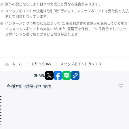
※
海外の祝日などにより日本の営業日と異なる場合があります。
※
スワップポイントの決定は取引所が行います。スワップポイントは受取側と支払
側とで同額となっています。
※
インターバンク市場の状況によっては、高金利通貨の買建玉を保有している場合
でもスワップポイントの支払いが、また、売建玉を保有している場合でもスワッ
プポイントの受け取りが生じる場合があります。
ホーム
くりっく365
スワップポイントカレンダー
X
facebook
LINE
リンクをコピー
SHARE
各種方針・規程・会社案内
取引規程・約款
サイトマップ
その他のご案内
個人情報保護方針
最良執行方針
サイトのご利用について
ディスクレイマー
信託保全
リスク説明
会社案内