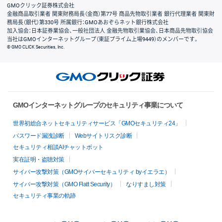
GMOクリック証券株式会社
金融商品取引業者 関東財務局長（金商）第77号 商品先物取引業者 銀行代理業者 関東財
務局長（銀代）第330号 所属銀行：GMOあおぞらネット銀行株式会社
加入協会：日本証券業協会、一般社団法人 金融先物取引業協会、日本商品先物取引協会
当社はGMOインターネットグループ（東証プライム上場9449）のメンバーです。
© GMO CLICK Securities, Inc.
GMOインターネットグループのセキュリティ事業について
世界初総合ネットセキュリティサービス「GMOセキュリティ24」
パスワード漏洩診断
Webサイトリスク診断
セキュリティ相談AIチャットボット
実在証明・盗聴対策
サイバー攻撃対策（GMOサイバーセキュリティ byイエラエ）
サイバー攻撃対策（GMO Flatt Security）
なりすまし対策
セキュリティ事業の軌跡