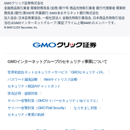
GMOクリック証券株式会社
金融商品取引業者 関東財務局長（金商）第77号 商品先物取引業者 銀行代理業者 関東財
務局長（銀代）第330号 所属銀行：GMOあおぞらネット銀行株式会社
加入協会：日本証券業協会、一般社団法人 金融先物取引業協会、日本商品先物取引協会
当社はGMOインターネットグループ（東証プライム上場9449）のメンバーです。
© GMO CLICK Securities, Inc.
GMOインターネットグループのセキュリティ事業について
世界初総合ネットセキュリティサービス「GMOセキュリティ24」
パスワード漏洩診断
Webサイトリスク診断
セキュリティ相談AIチャットボット
実在証明・盗聴対策
サイバー攻撃対策（GMOサイバーセキュリティ byイエラエ）
サイバー攻撃対策（GMO Flatt Security）
なりすまし対策
セキュリティ事業の軌跡