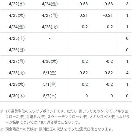
4/22(水)
4/24(金)
0.58
-0.58
3
4/23(木)
4/27(月)
0.21
-0.21
1
4/24(金)
4/28(火)
0.2
-0.2
1
4/25(土)
-
0
4/26(日)
-
0
4/27(月)
4/30(木)
0.2
-0.2
1
4/28(火)
5/1(金)
0.82
-0.82
4
4/29(水)
5/1(金)
0.2
-0.2
1
4/30(木)
5/7(木)
0
0
0
※
1万通貨単位のスワップポイントです。ただし、南アフリカランド/円、ノルウェー
クローネ/円、香港ドル/円、スウェーデンクローナ/円、メキシコペソ/円およびラ
ージ銘柄については、10万通貨単位となります。
※
現金残高への反映は、原則建玉の決済を行った2営業日後となります。