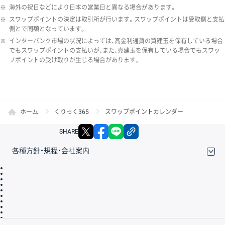
※
海外の祝日などにより日本の営業日と異なる場合があります。
※
スワップポイントの決定は取引所が行います。スワップポイントは受取側と支払
側とで同額となっています。
※
インターバンク市場の状況によっては、高金利通貨の買建玉を保有している場合
でもスワップポイントの支払いが、また、売建玉を保有している場合でもスワッ
プポイントの受け取りが生じる場合があります。
ホーム
くりっく365
スワップポイントカレンダー
X
facebook
LINE
リンクをコピー
SHARE
各種方針・規程・会社案内
取引規程・約款
サイトマップ
その他のご案内
個人情報保護方針
最良執行方針
サイトのご利用について
ディスクレイマー
信託保全
リスク説明
会社案内