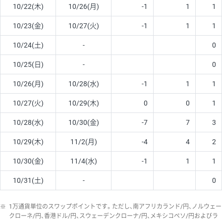
10/22(木)
10/26(月)
-1
1
1
10/23(金)
10/27(火)
-1
1
1
10/24(土)
-
0
10/25(日)
-
0
10/26(月)
10/28(水)
-1
1
1
10/27(火)
10/29(木)
0
0
1
10/28(水)
10/30(金)
-7
7
3
10/29(木)
11/2(月)
-4
4
2
10/30(金)
11/4(水)
-1
1
1
10/31(土)
-
0
※
1万通貨単位のスワップポイントです。ただし、南アフリカランド/円、ノルウェー
クローネ/円、香港ドル/円、スウェーデンクローナ/円、メキシコペソ/円およびラ