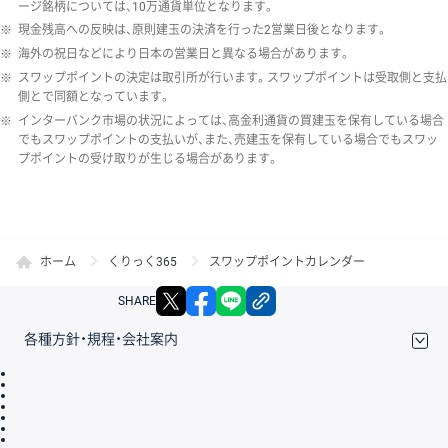
ージ銘柄については、10万通貨単位となります。
※
現金残高への反映は、原則建玉の決済を行った2営業日後となります。
※
海外の祝日などにより日本の営業日と異なる場合があります。
※
スワップポイントの決定は取引所が行います。スワップポイントは受取側と支払
側とで同額となっています。
※
インターバンク市場の状況によっては、高金利通貨の買建玉を保有している場合
でもスワップポイントの支払いが、また、売建玉を保有している場合でもスワッ
プポイントの受け取りが生じる場合があります。
ホーム
くりっく365
スワップポイントカレンダー
X
facebook
LINE
リンクをコピー
SHARE
各種方針・規程・会社案内
取引規程・約款
サイトマップ
その他のご案内
個人情報保護方針
最良執行方針
サイトのご利用について
ディスクレイマー