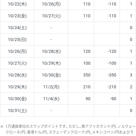
10/22(木)
10/26(月)
110
-110
1
10/23(金)
10/27(火)
110
-110
1
10/24(土)
-
0
10/25(日)
-
0
10/26(月)
10/28(水)
120
-120
1
10/27(火)
10/29(木)
100
-100
1
10/28(水)
10/30(金)
350
-350
3
10/29(木)
11/2(月)
210
-210
2
10/30(金)
11/4(水)
90
-90
1
10/31(土)
-
0
※
1万通貨単位のスワップポイントです。ただし、南アフリカランド/円、ノルウェー
クローネ/円、香港ドル/円、スウェーデンクローナ/円、メキシコペソ/円およびラ