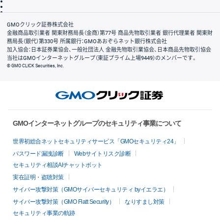
信託保全
リスク説明
会社案内
GMOクリック証券株式会社
金融商品取引業者 関東財務局長（金商）第77号 商品先物取引業者 銀行代理業者 関東財
務局長（銀代）第330号 所属銀行：GMOあおぞらネット銀行株式会社
加入協会：日本証券業協会、一般社団法人 金融先物取引業協会、日本商品先物取引協会
当社はGMOインターネットグループ（東証プライム上場9449）のメンバーです。
© GMO CLICK Securities, Inc.
GMOインターネットグループのセキュリティ事業について
世界初総合ネットセキュリティサービス「GMOセキュリティ24」
パスワード漏洩診断
Webサイトリスク診断
セキュリティ相談AIチャットボット
実在証明・盗聴対策
サイバー攻撃対策（GMOサイバーセキュリティ byイエラエ）
サイバー攻撃対策（GMO Flatt Security）
なりすまし対策
セキュリティ事業の軌跡