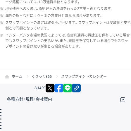
ージ銘柄については、10万通貨単位となります。
※
現金残高への反映は、原則建玉の決済を行った2営業日後となります。
※
海外の祝日などにより日本の営業日と異なる場合があります。
※
スワップポイントの決定は取引所が行います。スワップポイントは受取側と支払
側とで同額となっています。
※
インターバンク市場の状況によっては、高金利通貨の買建玉を保有している場合
でもスワップポイントの支払いが、また、売建玉を保有している場合でもスワッ
プポイントの受け取りが生じる場合があります。
ホーム
くりっく365
スワップポイントカレンダー
X
facebook
LINE
リンクをコピー
SHARE
各種方針・規程・会社案内
取引規程・約款
サイトマップ
その他のご案内
個人情報保護方針
最良執行方針
サイトのご利用について
ディスクレイマー