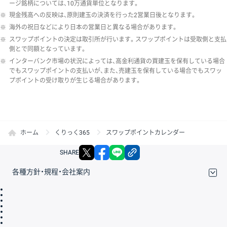
ージ銘柄については、10万通貨単位となります。
※
現金残高への反映は、原則建玉の決済を行った2営業日後となります。
※
海外の祝日などにより日本の営業日と異なる場合があります。
※
スワップポイントの決定は取引所が行います。スワップポイントは受取側と支払
側とで同額となっています。
※
インターバンク市場の状況によっては、高金利通貨の買建玉を保有している場合
でもスワップポイントの支払いが、また、売建玉を保有している場合でもスワッ
プポイントの受け取りが生じる場合があります。
ホーム
くりっく365
スワップポイントカレンダー
X
facebook
LINE
リンクをコピー
SHARE
各種方針・規程・会社案内
取引規程・約款
サイトマップ
その他のご案内
個人情報保護方針
最良執行方針
サイトのご利用について
ディスクレイマー