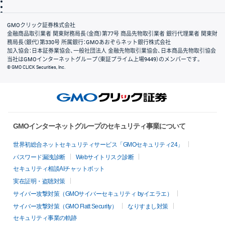
信託保全
リスク説明
会社案内
GMOクリック証券株式会社
金融商品取引業者 関東財務局長（金商）第77号 商品先物取引業者 銀行代理業者 関東財
務局長（銀代）第330号 所属銀行：GMOあおぞらネット銀行株式会社
加入協会：日本証券業協会、一般社団法人 金融先物取引業協会、日本商品先物取引協会
当社はGMOインターネットグループ（東証プライム上場9449）のメンバーです。
© GMO CLICK Securities, Inc.
GMOインターネットグループのセキュリティ事業について
世界初総合ネットセキュリティサービス「GMOセキュリティ24」
パスワード漏洩診断
Webサイトリスク診断
セキュリティ相談AIチャットボット
実在証明・盗聴対策
サイバー攻撃対策（GMOサイバーセキュリティ byイエラエ）
サイバー攻撃対策（GMO Flatt Security）
なりすまし対策
セキュリティ事業の軌跡