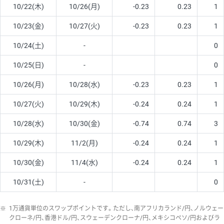
10/22(木)
10/26(月)
-0.23
0.23
1
10/23(金)
10/27(火)
-0.23
0.23
1
10/24(土)
-
0
10/25(日)
-
0
10/26(月)
10/28(水)
-0.23
0.23
1
10/27(火)
10/29(木)
-0.24
0.24
1
10/28(水)
10/30(金)
-0.74
0.74
3
10/29(木)
11/2(月)
-0.24
0.24
1
10/30(金)
11/4(水)
-0.24
0.24
1
10/31(土)
-
0
※
1万通貨単位のスワップポイントです。ただし、南アフリカランド/円、ノルウェー
クローネ/円、香港ドル/円、スウェーデンクローナ/円、メキシコペソ/円およびラ