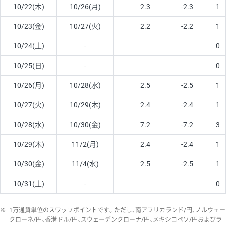
10/22(木)
10/26(月)
2.3
-2.3
1
10/23(金)
10/27(火)
2.2
-2.2
1
10/24(土)
-
0
10/25(日)
-
0
10/26(月)
10/28(水)
2.5
-2.5
1
10/27(火)
10/29(木)
2.4
-2.4
1
10/28(水)
10/30(金)
7.2
-7.2
3
10/29(木)
11/2(月)
2.4
-2.4
1
10/30(金)
11/4(水)
2.5
-2.5
1
10/31(土)
-
0
※
1万通貨単位のスワップポイントです。ただし、南アフリカランド/円、ノルウェー
クローネ/円、香港ドル/円、スウェーデンクローナ/円、メキシコペソ/円およびラ