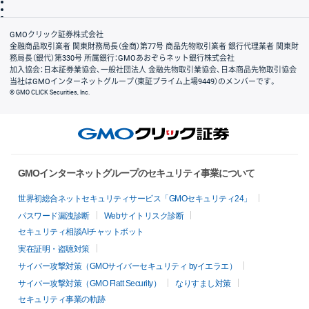
信託保全
リスク説明
会社案内
GMOクリック証券株式会社
金融商品取引業者 関東財務局長（金商）第77号 商品先物取引業者 銀行代理業者 関東財
務局長（銀代）第330号 所属銀行：GMOあおぞらネット銀行株式会社
加入協会：日本証券業協会、一般社団法人 金融先物取引業協会、日本商品先物取引協会
当社はGMOインターネットグループ（東証プライム上場9449）のメンバーです。
© GMO CLICK Securities, Inc.
GMOインターネットグループのセキュリティ事業について
世界初総合ネットセキュリティサービス「GMOセキュリティ24」
パスワード漏洩診断
Webサイトリスク診断
セキュリティ相談AIチャットボット
実在証明・盗聴対策
サイバー攻撃対策（GMOサイバーセキュリティ byイエラエ）
サイバー攻撃対策（GMO Flatt Security）
なりすまし対策
セキュリティ事業の軌跡