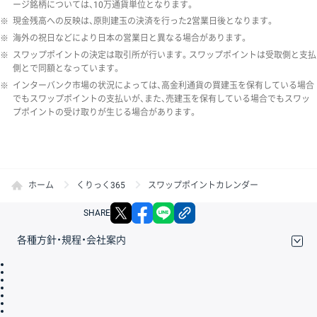
ージ銘柄については、10万通貨単位となります。
※
現金残高への反映は、原則建玉の決済を行った2営業日後となります。
※
海外の祝日などにより日本の営業日と異なる場合があります。
※
スワップポイントの決定は取引所が行います。スワップポイントは受取側と支払
側とで同額となっています。
※
インターバンク市場の状況によっては、高金利通貨の買建玉を保有している場合
でもスワップポイントの支払いが、また、売建玉を保有している場合でもスワッ
プポイントの受け取りが生じる場合があります。
ホーム
くりっく365
スワップポイントカレンダー
X
facebook
LINE
リンクをコピー
SHARE
各種方針・規程・会社案内
取引規程・約款
サイトマップ
その他のご案内
個人情報保護方針
最良執行方針
サイトのご利用について
ディスクレイマー