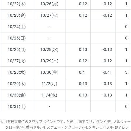
10/22(木)
10/26(月)
0.12
-0.12
1
10/23(金)
10/27(火)
0.12
-0.12
1
10/24(土)
-
0
10/25(日)
-
0
10/26(月)
10/28(水)
0.13
-0.13
1
10/27(火)
10/29(木)
0.12
-0.12
1
10/28(水)
10/30(金)
0.41
-0.41
3
10/29(木)
11/2(月)
0.13
-0.13
1
10/30(金)
11/4(水)
0.13
-0.13
1
10/31(土)
-
0
※
1万通貨単位のスワップポイントです。ただし、南アフリカランド/円、ノルウェー
クローネ/円、香港ドル/円、スウェーデンクローナ/円、メキシコペソ/円およびラ