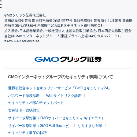
信託保全
リスク説明
会社案内
GMOクリック証券株式会社
金融商品取引業者 関東財務局長（金商）第77号 商品先物取引業者 銀行代理業者 関東財
務局長（銀代）第330号 所属銀行：GMOあおぞらネット銀行株式会社
加入協会：日本証券業協会、一般社団法人 金融先物取引業協会、日本商品先物取引協会
当社はGMOインターネットグループ（東証プライム上場9449）のメンバーです。
© GMO CLICK Securities, Inc.
GMOインターネットグループのセキュリティ事業について
世界初総合ネットセキュリティサービス「GMOセキュリティ24」
パスワード漏洩診断
Webサイトリスク診断
セキュリティ相談AIチャットボット
実在証明・盗聴対策
サイバー攻撃対策（GMOサイバーセキュリティ byイエラエ）
サイバー攻撃対策（GMO Flatt Security）
なりすまし対策
セキュリティ事業の軌跡