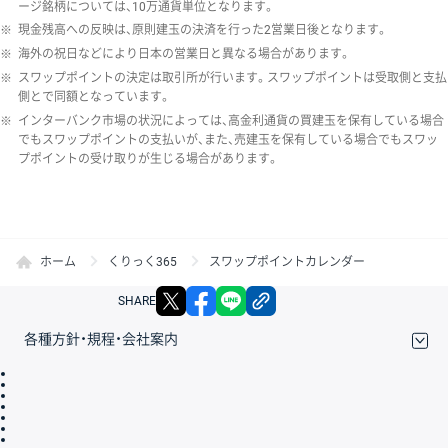
ージ銘柄については、10万通貨単位となります。
※
現金残高への反映は、原則建玉の決済を行った2営業日後となります。
※
海外の祝日などにより日本の営業日と異なる場合があります。
※
スワップポイントの決定は取引所が行います。スワップポイントは受取側と支払
側とで同額となっています。
※
インターバンク市場の状況によっては、高金利通貨の買建玉を保有している場合
でもスワップポイントの支払いが、また、売建玉を保有している場合でもスワッ
プポイントの受け取りが生じる場合があります。
ホーム
くりっく365
スワップポイントカレンダー
X
facebook
LINE
リンクをコピー
SHARE
各種方針・規程・会社案内
取引規程・約款
サイトマップ
その他のご案内
個人情報保護方針
最良執行方針
サイトのご利用について
ディスクレイマー