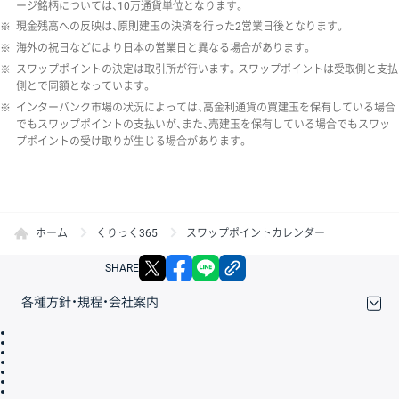
ージ銘柄については、10万通貨単位となります。
※
現金残高への反映は、原則建玉の決済を行った2営業日後となります。
※
海外の祝日などにより日本の営業日と異なる場合があります。
※
スワップポイントの決定は取引所が行います。スワップポイントは受取側と支払
側とで同額となっています。
※
インターバンク市場の状況によっては、高金利通貨の買建玉を保有している場合
でもスワップポイントの支払いが、また、売建玉を保有している場合でもスワッ
プポイントの受け取りが生じる場合があります。
ホーム
くりっく365
スワップポイントカレンダー
X
facebook
LINE
リンクをコピー
SHARE
各種方針・規程・会社案内
取引規程・約款
サイトマップ
その他のご案内
個人情報保護方針
最良執行方針
サイトのご利用について
ディスクレイマー