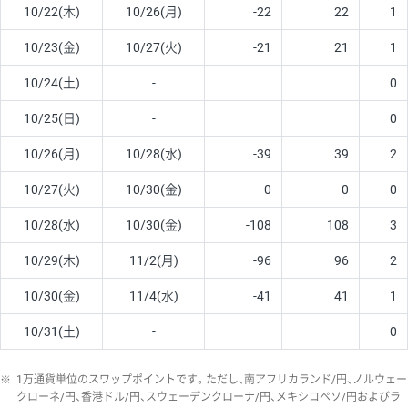
10/22(木)
10/26(月)
-22
22
1
10/23(金)
10/27(火)
-21
21
1
10/24(土)
-
0
10/25(日)
-
0
10/26(月)
10/28(水)
-39
39
2
10/27(火)
10/30(金)
0
0
0
10/28(水)
10/30(金)
-108
108
3
10/29(木)
11/2(月)
-96
96
2
10/30(金)
11/4(水)
-41
41
1
10/31(土)
-
0
※
1万通貨単位のスワップポイントです。ただし、南アフリカランド/円、ノルウェー
クローネ/円、香港ドル/円、スウェーデンクローナ/円、メキシコペソ/円およびラ