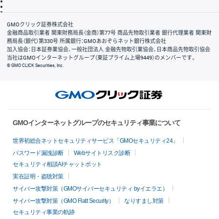
信託保全
リスク説明
会社案内
GMOクリック証券株式会社
金融商品取引業者 関東財務局長（金商）第77号 商品先物取引業者 銀行代理業者 関東財
務局長（銀代）第330号 所属銀行：GMOあおぞらネット銀行株式会社
加入協会：日本証券業協会、一般社団法人 金融先物取引業協会、日本商品先物取引協会
当社はGMOインターネットグループ（東証プライム上場9449）のメンバーです。
© GMO CLICK Securities, Inc.
GMOインターネットグループのセキュリティ事業について
世界初総合ネットセキュリティサービス「GMOセキュリティ24」
パスワード漏洩診断
Webサイトリスク診断
セキュリティ相談AIチャットボット
実在証明・盗聴対策
サイバー攻撃対策（GMOサイバーセキュリティ byイエラエ）
サイバー攻撃対策（GMO Flatt Security）
なりすまし対策
セキュリティ事業の軌跡