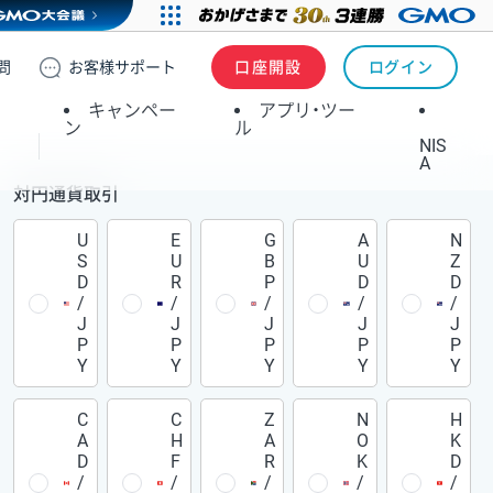
問
お客様
サポート
口座開設
ログイン
キャンペー
アプリ・ツー
ン
ル
NIS
A
対円通貨取引
U
E
G
A
N
S
U
B
U
Z
D
R
P
D
D
/
/
/
/
/
J
J
J
J
J
P
P
P
P
P
Y
Y
Y
Y
Y
C
C
Z
N
H
A
H
A
O
K
D
F
R
K
D
/
/
/
/
/