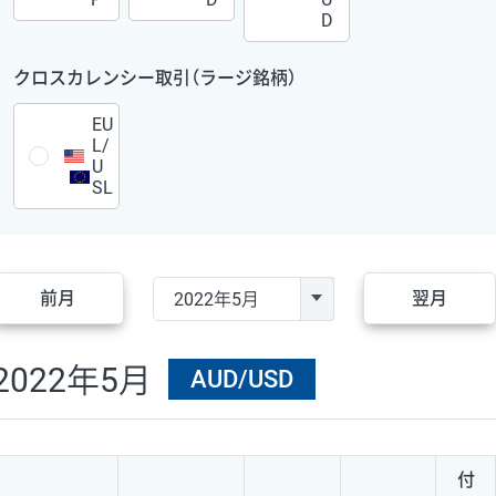
D
クロスカレンシー取引（ラージ銘柄）
EU
L/
U
SL
前月
翌月
2022年5月
AUD/USD
付