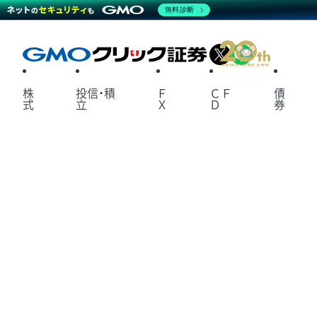
無料診断
X
LINE
株
投信・積
Ｆ
ＣＦ
債
式
立
Ｘ
Ｄ
券