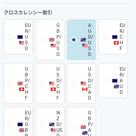
クロスカレンシー取引
EU
G
A
EU
R/
B
U
R/
U
P/
D/
C
S
U
U
H
D
S
S
F
D
D
G
U
U
EU
B
S
S
R/
P/
D/
D/
A
C
C
C
U
H
H
A
D
F
F
D
EU
N
G
R/
Z
B
G
D/
P/
B
US
A
P
D
U