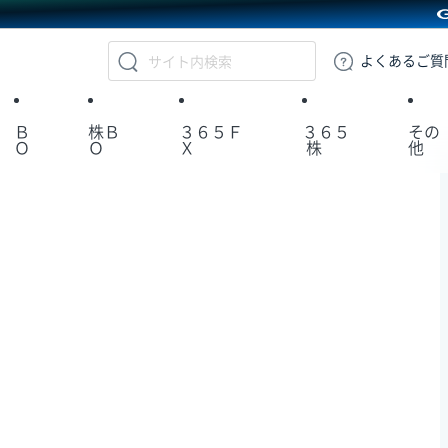
GMOクリック証券
よくある
ご質
Ｂ
株Ｂ
３６５Ｆ
３６５
その
Ｏ
Ｏ
Ｘ
株
他