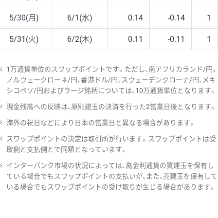
5/30(月)
6/1(水)
0.14
-0.14
1
5/31(火)
6/2(木)
0.11
-0.11
1
※
1万通貨単位のスワップポイントです。ただし、南アフリカランド/円、
ノルウェークローネ/円、香港ドル/円、スウェーデンクローナ/円、メキ
シコペソ/円およびラージ銘柄については、10万通貨単位となります。
※
現金残高への反映は、原則建玉の決済を行った2営業日後となります。
※
海外の祝日などにより日本の営業日と異なる場合があります。
※
スワップポイントの決定は取引所が行います。スワップポイントは受
取側と支払側とで同額となっています。
※
インターバンク市場の状況によっては、高金利通貨の買建玉を保有し
ている場合でもスワップポイントの支払いが、また、売建玉を保有して
いる場合でもスワップポイントの受け取りが生じる場合があります。