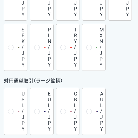
J
J
J
J
J
P
P
P
P
P
Y
Y
Y
Y
Y
S
P
T
M
E
L
R
X
K
N
Y
N
/
/
/
/
J
J
J
J
P
P
P
P
Y
Y
Y
Y
対円通貨取引（ラージ銘柄）
U
E
G
A
S
U
B
U
L
L
L
L
/
/
/
/
J
J
J
J
P
P
P
P
Y
Y
Y
Y