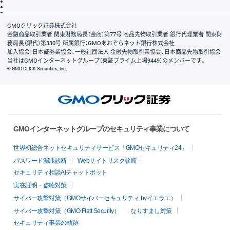
信託保全
リスク説明
会社案内
GMOクリック証券株式会社
金融商品取引業者 関東財務局長（金商）第77号 商品先物取引業者 銀行代理業者 関東財
務局長（銀代）第330号 所属銀行：GMOあおぞらネット銀行株式会社
加入協会：日本証券業協会、一般社団法人 金融先物取引業協会、日本商品先物取引協会
当社はGMOインターネットグループ（東証プライム上場9449）のメンバーです。
© GMO CLICK Securities, Inc.
GMOインターネットグループのセキュリティ事業について
世界初総合ネットセキュリティサービス「GMOセキュリティ24」
パスワード漏洩診断
Webサイトリスク診断
セキュリティ相談AIチャットボット
実在証明・盗聴対策
サイバー攻撃対策（GMOサイバーセキュリティ byイエラエ）
サイバー攻撃対策（GMO Flatt Security）
なりすまし対策
セキュリティ事業の軌跡