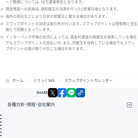
ージ銘柄については、10万通貨単位となります。
※
現金残高への反映は、原則建玉の決済を行った2営業日後となります。
※
海外の祝日などにより日本の営業日と異なる場合があります。
※
スワップポイントの決定は取引所が行います。スワップポイントは受取側と支払
側とで同額となっています。
※
インターバンク市場の状況によっては、高金利通貨の買建玉を保有している場合
でもスワップポイントの支払いが、また、売建玉を保有している場合でもスワッ
プポイントの受け取りが生じる場合があります。
ホーム
くりっく365
スワップポイントカレンダー
X
facebook
LINE
リンクをコピー
SHARE
各種方針・規程・会社案内
取引規程・約款
サイトマップ
その他のご案内
個人情報保護方針
最良執行方針
サイトのご利用について
ディスクレイマー