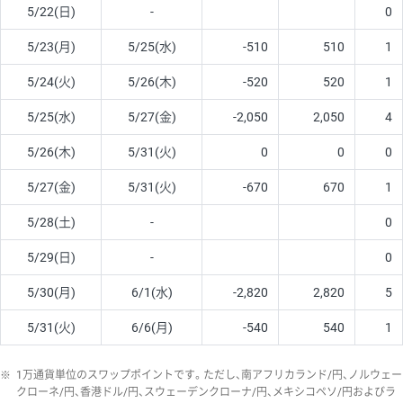
5/22(日)
-
0
5/23(月)
5/25(水)
-510
510
1
5/24(火)
5/26(木)
-520
520
1
5/25(水)
5/27(金)
-2,050
2,050
4
5/26(木)
5/31(火)
0
0
0
5/27(金)
5/31(火)
-670
670
1
5/28(土)
-
0
5/29(日)
-
0
5/30(月)
6/1(水)
-2,820
2,820
5
5/31(火)
6/6(月)
-540
540
1
※
1万通貨単位のスワップポイントです。ただし、南アフリカランド/円、ノルウェー
クローネ/円、香港ドル/円、スウェーデンクローナ/円、メキシコペソ/円およびラ