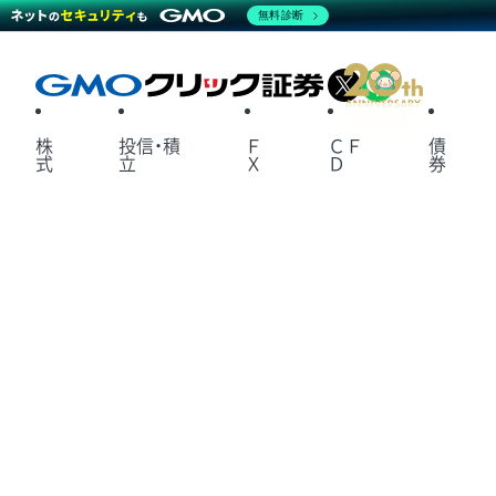
無料診断
X
LINE
株
投信・積
Ｆ
ＣＦ
債
式
立
Ｘ
Ｄ
券