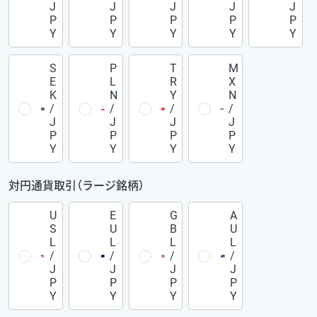
J
J
J
J
J
P
P
P
P
P
Y
Y
Y
Y
Y
S
P
T
M
E
L
R
X
K
N
Y
N
/
/
/
/
J
J
J
J
P
P
P
P
Y
Y
Y
Y
対円通貨取引（ラージ銘柄）
U
E
G
A
S
U
B
U
L
L
L
L
/
/
/
/
J
J
J
J
P
P
P
P
Y
Y
Y
Y