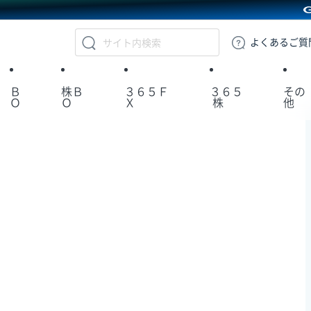
GMOクリック証券
よくある
ご質
Ｂ
株Ｂ
３６５Ｆ
３６５
その
Ｏ
Ｏ
Ｘ
株
他