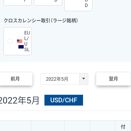
D
クロスカレンシー取引（ラージ銘柄）
EU
L/
U
SL
前月
翌月
2022年5月
USD/CHF
付