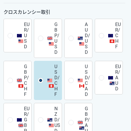
クロスカレンシー取引
EU
G
A
EU
R/
B
U
R/
U
P/
D/
C
S
U
U
H
D
S
S
F
D
D
G
U
U
EU
B
S
S
R/
P/
D/
D/
A
C
C
C
U
H
H
A
D
F
F
D
EU
N
G
R/
Z
B
G
D/
P/
B
US
A
P
D
U