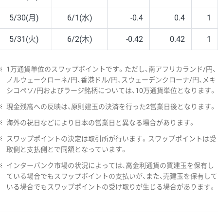
5/30(月)
6/1(水)
-0.4
0.4
1
5/31(火)
6/2(木)
-0.42
0.42
1
※
1万通貨単位のスワップポイントです。ただし、南アフリカランド/円、
ノルウェークローネ/円、香港ドル/円、スウェーデンクローナ/円、メキ
シコペソ/円およびラージ銘柄については、10万通貨単位となります。
※
現金残高への反映は、原則建玉の決済を行った2営業日後となります。
※
海外の祝日などにより日本の営業日と異なる場合があります。
※
スワップポイントの決定は取引所が行います。スワップポイントは受
取側と支払側とで同額となっています。
※
インターバンク市場の状況によっては、高金利通貨の買建玉を保有し
ている場合でもスワップポイントの支払いが、また、売建玉を保有して
いる場合でもスワップポイントの受け取りが生じる場合があります。