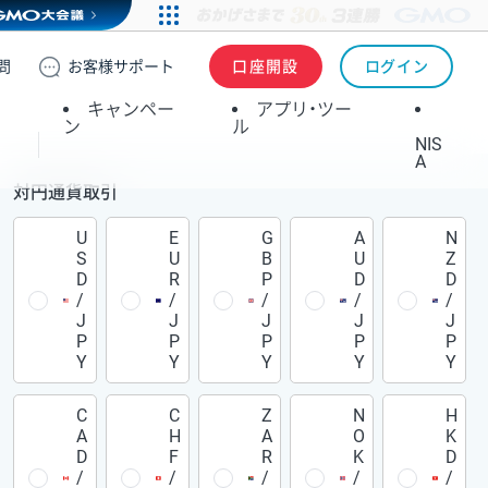
問
お客様
サポート
口座開設
ログイン
キャンペー
アプリ・ツー
ン
ル
NIS
A
対円通貨取引
U
E
G
A
N
S
U
B
U
Z
D
R
P
D
D
/
/
/
/
/
J
J
J
J
J
P
P
P
P
P
Y
Y
Y
Y
Y
C
C
Z
N
H
A
H
A
O
K
D
F
R
K
D
/
/
/
/
/