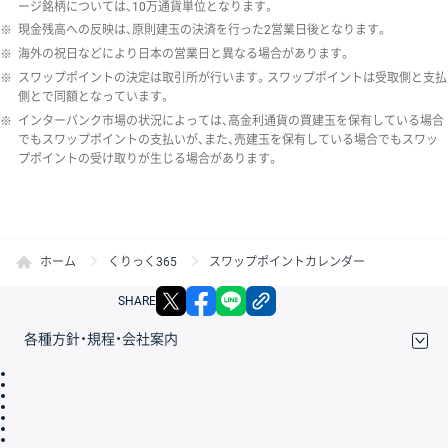
ージ銘柄については、10万通貨単位となります。
※
現金残高への反映は、原則建玉の決済を行った2営業日後となります。
※
海外の祝日などにより日本の営業日と異なる場合があります。
※
スワップポイントの決定は取引所が行います。スワップポイントは受取側と支払
側とで同額となっています。
※
インターバンク市場の状況によっては、高金利通貨の買建玉を保有している場合
でもスワップポイントの支払いが、また、売建玉を保有している場合でもスワッ
プポイントの受け取りが生じる場合があります。
ホーム
くりっく365
スワップポイントカレンダー
X
facebook
LINE
リンクをコピー
SHARE
各種方針・規程・会社案内
取引規程・約款
サイトマップ
その他のご案内
個人情報保護方針
最良執行方針
サイトのご利用について
ディスクレイマー