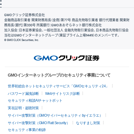
信託保全
リスク説明
会社案内
GMOクリック証券株式会社
金融商品取引業者 関東財務局長（金商）第77号 商品先物取引業者 銀行代理業者 関東財
務局長（銀代）第330号 所属銀行：GMOあおぞらネット銀行株式会社
加入協会：日本証券業協会、一般社団法人 金融先物取引業協会、日本商品先物取引協会
当社はGMOインターネットグループ（東証プライム上場9449）のメンバーです。
© GMO CLICK Securities, Inc.
GMOインターネットグループのセキュリティ事業について
世界初総合ネットセキュリティサービス「GMOセキュリティ24」
パスワード漏洩診断
Webサイトリスク診断
セキュリティ相談AIチャットボット
実在証明・盗聴対策
サイバー攻撃対策（GMOサイバーセキュリティ byイエラエ）
サイバー攻撃対策（GMO Flatt Security）
なりすまし対策
セキュリティ事業の軌跡