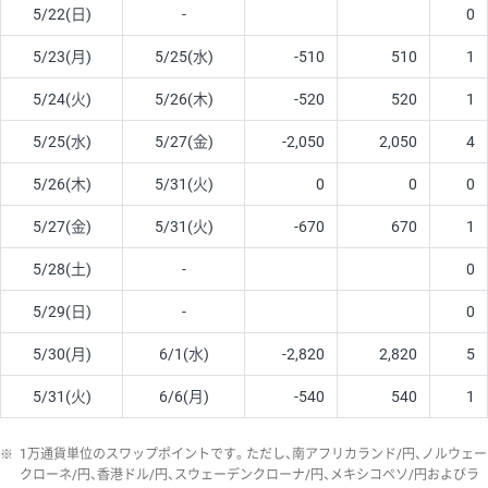
5/22(日)
-
0
5/23(月)
5/25(水)
-510
510
1
5/24(火)
5/26(木)
-520
520
1
5/25(水)
5/27(金)
-2,050
2,050
4
5/26(木)
5/31(火)
0
0
0
5/27(金)
5/31(火)
-670
670
1
5/28(土)
-
0
5/29(日)
-
0
5/30(月)
6/1(水)
-2,820
2,820
5
5/31(火)
6/6(月)
-540
540
1
※
1万通貨単位のスワップポイントです。ただし、南アフリカランド/円、ノルウェー
クローネ/円、香港ドル/円、スウェーデンクローナ/円、メキシコペソ/円およびラ