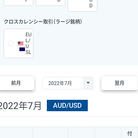
D
クロスカレンシー取引（ラージ銘柄）
EU
L/
U
SL
前月
翌月
2022年7月
AUD/USD
付