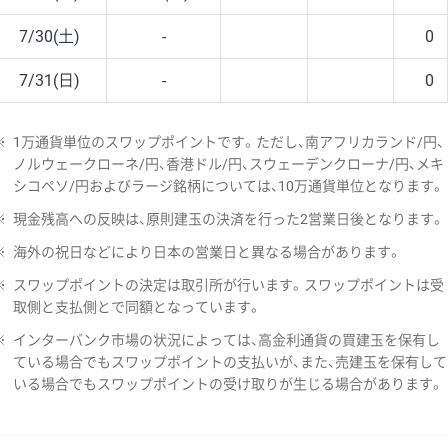
7/30(土)
-
0
7/31(日)
-
0
※
1万通貨単位のスワップポイントです。ただし、南アフリカランド/円、
ノルウェークローネ/円、香港ドル/円、スウェーデンクローナ/円、メキ
シコペソ/円およびラージ銘柄については、10万通貨単位となります。
※
現金残高への反映は、原則建玉の決済を行った2営業日後となります。
※
海外の祝日などにより日本の営業日と異なる場合があります。
※
スワップポイントの決定は取引所が行います。スワップポイントは受
取側と支払側とで同額となっています。
※
インターバンク市場の状況によっては、高金利通貨の買建玉を保有し
ている場合でもスワップポイントの支払いが、また、売建玉を保有して
いる場合でもスワップポイントの受け取りが生じる場合があります。