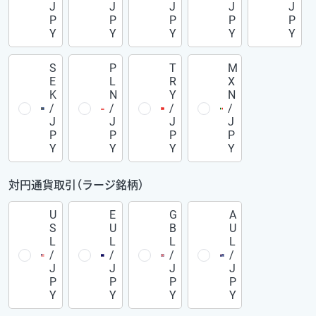
J
J
J
J
J
P
P
P
P
P
Y
Y
Y
Y
Y
S
P
T
M
E
L
R
X
K
N
Y
N
/
/
/
/
J
J
J
J
P
P
P
P
Y
Y
Y
Y
対円通貨取引（ラージ銘柄）
U
E
G
A
S
U
B
U
L
L
L
L
/
/
/
/
J
J
J
J
P
P
P
P
Y
Y
Y
Y