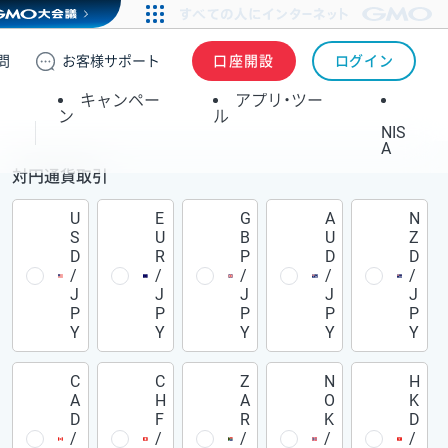
問
お客様
サポート
口座開設
ログイン
キャンペー
アプリ・ツー
ン
ル
NIS
A
対円通貨取引
U
E
G
A
N
S
U
B
U
Z
D
R
P
D
D
/
/
/
/
/
J
J
J
J
J
P
P
P
P
P
Y
Y
Y
Y
Y
C
C
Z
N
H
A
H
A
O
K
D
F
R
K
D
/
/
/
/
/