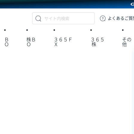
GMOクリック証券
よくある
ご質
Ｂ
株Ｂ
３６５Ｆ
３６５
その
Ｏ
Ｏ
Ｘ
株
他