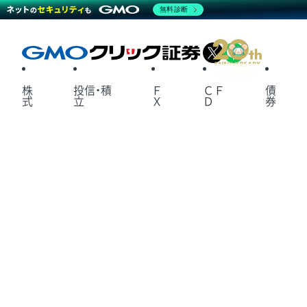
無料診断
X
LINE
株
投信・積
Ｆ
ＣＦ
債
式
立
Ｘ
Ｄ
券