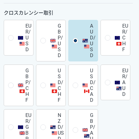
クロスカレンシー取引
EU
G
A
EU
R/
B
U
R/
U
P/
D/
C
S
U
U
H
D
S
S
F
D
D
G
U
U
EU
B
S
S
R/
P/
D/
D/
A
C
C
C
U
H
H
A
D
F
F
D
EU
N
G
R/
Z
B
G
D/
P/
B
US
A
P
D
U