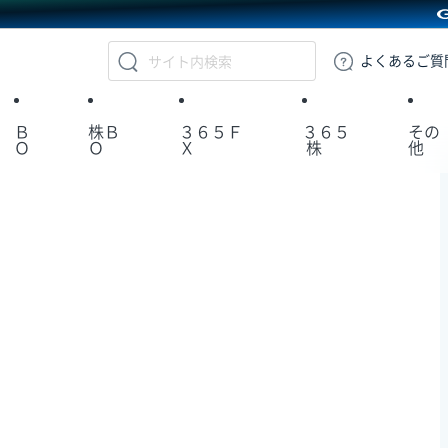
GMOクリック証券
よくある
ご質
Ｂ
株Ｂ
３６５Ｆ
３６５
その
Ｏ
Ｏ
Ｘ
株
他