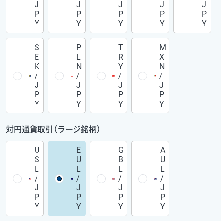
J
J
J
J
J
P
P
P
P
P
Y
Y
Y
Y
Y
S
P
T
M
E
L
R
X
K
N
Y
N
/
/
/
/
J
J
J
J
P
P
P
P
Y
Y
Y
Y
対円通貨取引（ラージ銘柄）
U
E
G
A
S
U
B
U
L
L
L
L
/
/
/
/
J
J
J
J
P
P
P
P
Y
Y
Y
Y