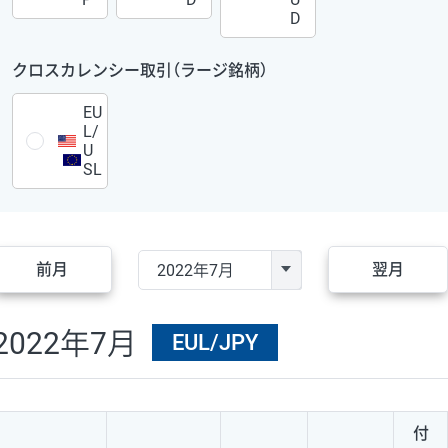
D
クロスカレンシー取引（ラージ銘柄）
EU
L/
U
SL
前月
翌月
2022年7月
EUL/JPY
付