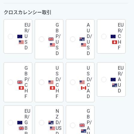
クロスカレンシー取引
EU
G
A
EU
R/
B
U
R/
U
P/
D/
C
S
U
U
H
D
S
S
F
D
D
G
U
U
EU
B
S
S
R/
P/
D/
D/
A
C
C
C
U
H
H
A
D
F
F
D
EU
N
G
R/
Z
B
G
D/
P/
B
US
A
P
D
U