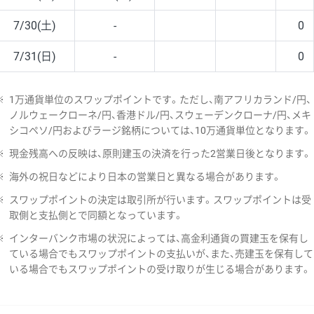
7/30(土)
-
0
7/31(日)
-
0
※
1万通貨単位のスワップポイントです。ただし、南アフリカランド/円、
ノルウェークローネ/円、香港ドル/円、スウェーデンクローナ/円、メキ
シコペソ/円およびラージ銘柄については、10万通貨単位となります。
※
現金残高への反映は、原則建玉の決済を行った2営業日後となります。
※
海外の祝日などにより日本の営業日と異なる場合があります。
※
スワップポイントの決定は取引所が行います。スワップポイントは受
取側と支払側とで同額となっています。
※
インターバンク市場の状況によっては、高金利通貨の買建玉を保有し
ている場合でもスワップポイントの支払いが、また、売建玉を保有して
いる場合でもスワップポイントの受け取りが生じる場合があります。