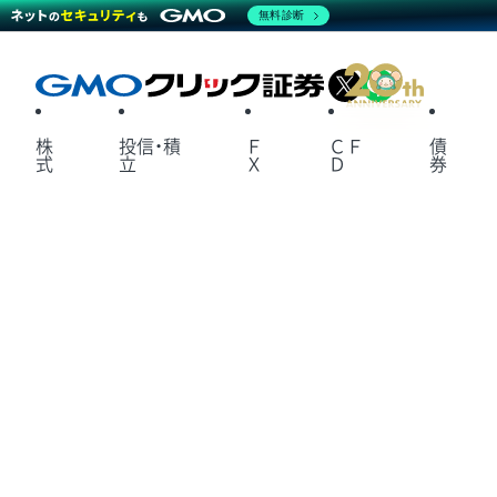
無料診断
X
LINE
株
投信・積
Ｆ
ＣＦ
債
式
立
Ｘ
Ｄ
券