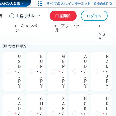
問
お客様
サポート
口座開設
ログイン
キャンペー
アプリ・ツー
ン
ル
NIS
A
対円通貨取引
U
E
G
A
N
S
U
B
U
Z
D
R
P
D
D
/
/
/
/
/
J
J
J
J
J
P
P
P
P
P
Y
Y
Y
Y
Y
C
C
Z
N
H
A
H
A
O
K
D
F
R
K
D
/
/
/
/
/