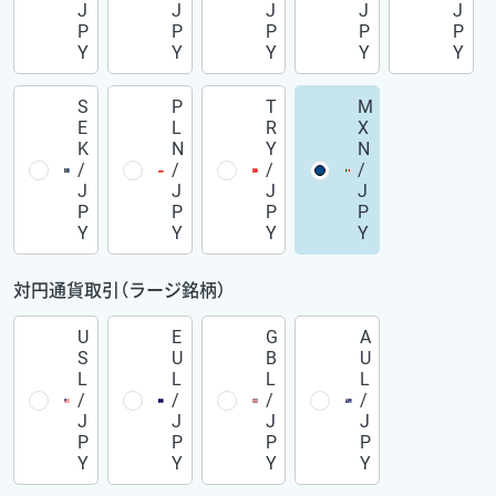
J
J
J
J
J
P
P
P
P
P
Y
Y
Y
Y
Y
S
P
T
M
E
L
R
X
K
N
Y
N
/
/
/
/
J
J
J
J
P
P
P
P
Y
Y
Y
Y
対円通貨取引（ラージ銘柄）
U
E
G
A
S
U
B
U
L
L
L
L
/
/
/
/
J
J
J
J
P
P
P
P
Y
Y
Y
Y