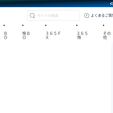
GMOクリック証券
よくある
ご質
Ｂ
株Ｂ
３６５Ｆ
３６５
その
Ｏ
Ｏ
Ｘ
株
他