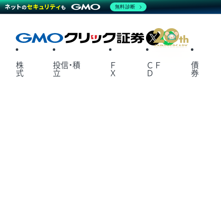
無料診断
X
LINE
株
投信・積
Ｆ
ＣＦ
債
式
立
Ｘ
Ｄ
券