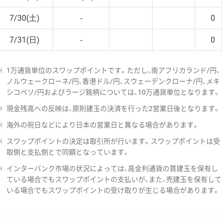
7/30(土)
-
0
7/31(日)
-
0
※
1万通貨単位のスワップポイントです。ただし、南アフリカランド/円、
ノルウェークローネ/円、香港ドル/円、スウェーデンクローナ/円、メキ
シコペソ/円およびラージ銘柄については、10万通貨単位となります。
※
現金残高への反映は、原則建玉の決済を行った2営業日後となります。
※
海外の祝日などにより日本の営業日と異なる場合があります。
※
スワップポイントの決定は取引所が行います。スワップポイントは受
取側と支払側とで同額となっています。
※
インターバンク市場の状況によっては、高金利通貨の買建玉を保有し
ている場合でもスワップポイントの支払いが、また、売建玉を保有して
いる場合でもスワップポイントの受け取りが生じる場合があります。