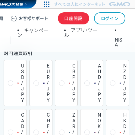
問
お客様
サポート
口座開設
ログイン
キャンペー
アプリ・ツー
ン
ル
NIS
A
対円通貨取引
U
E
G
A
N
S
U
B
U
Z
D
R
P
D
D
/
/
/
/
/
J
J
J
J
J
P
P
P
P
P
Y
Y
Y
Y
Y
C
C
Z
N
H
A
H
A
O
K
D
F
R
K
D
/
/
/
/
/