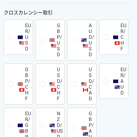
クロスカレンシー取引
EU
G
A
EU
R/
B
U
R/
U
P/
D/
C
S
U
U
H
D
S
S
F
D
D
G
U
U
EU
B
S
S
R/
P/
D/
D/
A
C
C
C
U
H
H
A
D
F
F
D
EU
N
G
R/
Z
B
G
D/
P/
B
US
A
P
D
U