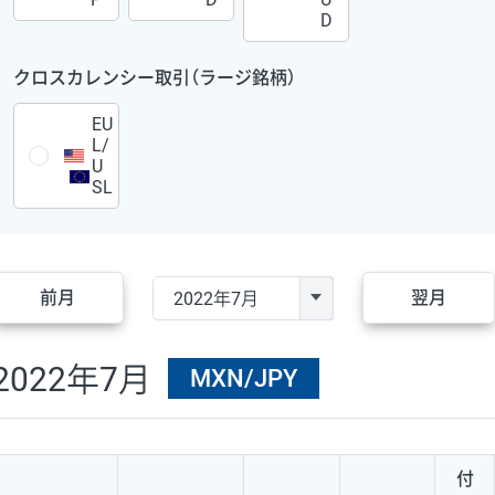
D
クロスカレンシー取引（ラージ銘柄）
EU
L/
U
SL
前月
翌月
2022年7月
MXN/JPY
付