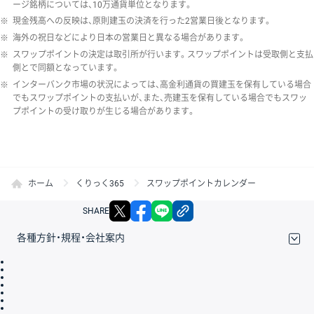
ージ銘柄については、10万通貨単位となります。
※
現金残高への反映は、原則建玉の決済を行った2営業日後となります。
※
海外の祝日などにより日本の営業日と異なる場合があります。
※
スワップポイントの決定は取引所が行います。スワップポイントは受取側と支払
側とで同額となっています。
※
インターバンク市場の状況によっては、高金利通貨の買建玉を保有している場合
でもスワップポイントの支払いが、また、売建玉を保有している場合でもスワッ
プポイントの受け取りが生じる場合があります。
ホーム
くりっく365
スワップポイントカレンダー
X
facebook
LINE
リンクをコピー
SHARE
各種方針・規程・会社案内
取引規程・約款
サイトマップ
その他のご案内
個人情報保護方針
最良執行方針
サイトのご利用について
ディスクレイマー