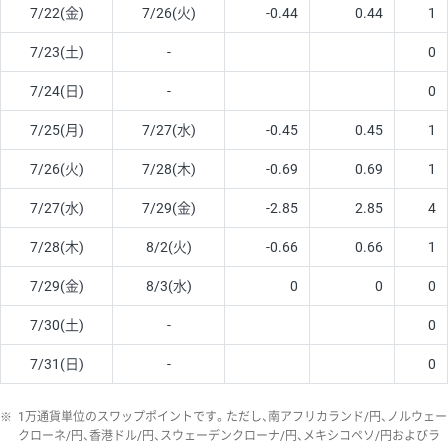
7/22(金)
7/26(火)
-0.44
0.44
1
7/23(土)
-
0
7/24(日)
-
0
7/25(月)
7/27(水)
-0.45
0.45
1
7/26(火)
7/28(木)
-0.69
0.69
1
7/27(水)
7/29(金)
-2.85
2.85
4
7/28(木)
8/2(火)
-0.66
0.66
1
7/29(金)
8/3(水)
0
0
0
7/30(土)
-
0
7/31(日)
-
0
※
1万通貨単位のスワップポイントです。ただし、南アフリカランド/円、ノルウェー
クローネ/円、香港ドル/円、スウェーデンクローナ/円、メキシコペソ/円およびラ