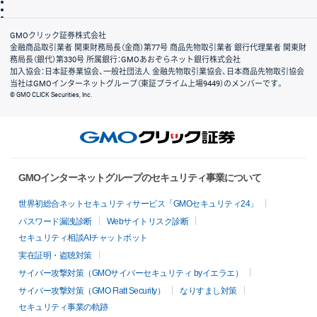
信託保全
リスク説明
会社案内
GMOクリック証券株式会社
金融商品取引業者 関東財務局長（金商）第77号 商品先物取引業者 銀行代理業者 関東財
務局長（銀代）第330号 所属銀行：GMOあおぞらネット銀行株式会社
加入協会：日本証券業協会、一般社団法人 金融先物取引業協会、日本商品先物取引協会
当社はGMOインターネットグループ（東証プライム上場9449）のメンバーです。
© GMO CLICK Securities, Inc.
GMOインターネットグループのセキュリティ事業について
世界初総合ネットセキュリティサービス「GMOセキュリティ24」
パスワード漏洩診断
Webサイトリスク診断
セキュリティ相談AIチャットボット
実在証明・盗聴対策
サイバー攻撃対策（GMOサイバーセキュリティ byイエラエ）
サイバー攻撃対策（GMO Flatt Security）
なりすまし対策
セキュリティ事業の軌跡