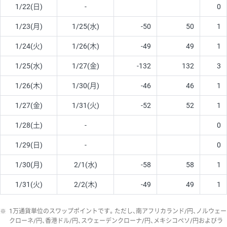
1/22(日)
-
0
1/23(月)
1/25(水)
-50
50
1
1/24(火)
1/26(木)
-49
49
1
1/25(水)
1/27(金)
-132
132
3
1/26(木)
1/30(月)
-46
46
1
1/27(金)
1/31(火)
-52
52
1
1/28(土)
-
0
1/29(日)
-
0
1/30(月)
2/1(水)
-58
58
1
1/31(火)
2/2(木)
-49
49
1
※
1万通貨単位のスワップポイントです。ただし、南アフリカランド/円、ノルウェー
クローネ/円、香港ドル/円、スウェーデンクローナ/円、メキシコペソ/円およびラ