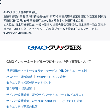
信託保全
リスク説明
会社案内
GMOクリック証券株式会社
金融商品取引業者 関東財務局長（金商）第77号 商品先物取引業者 銀行代理業者 関東財
務局長（銀代）第330号 所属銀行：GMOあおぞらネット銀行株式会社
加入協会：日本証券業協会、一般社団法人 金融先物取引業協会、日本商品先物取引協会
当社はGMOインターネットグループ（東証プライム上場9449）のメンバーです。
© GMO CLICK Securities, Inc.
GMOインターネットグループのセキュリティ事業について
世界初総合ネットセキュリティサービス「GMOセキュリティ24」
パスワード漏洩診断
Webサイトリスク診断
セキュリティ相談AIチャットボット
実在証明・盗聴対策
サイバー攻撃対策（GMOサイバーセキュリティ byイエラエ）
サイバー攻撃対策（GMO Flatt Security）
なりすまし対策
セキュリティ事業の軌跡