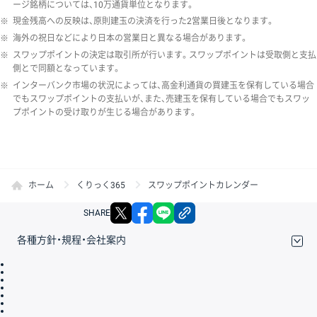
ージ銘柄については、10万通貨単位となります。
※
現金残高への反映は、原則建玉の決済を行った2営業日後となります。
※
海外の祝日などにより日本の営業日と異なる場合があります。
※
スワップポイントの決定は取引所が行います。スワップポイントは受取側と支払
側とで同額となっています。
※
インターバンク市場の状況によっては、高金利通貨の買建玉を保有している場合
でもスワップポイントの支払いが、また、売建玉を保有している場合でもスワッ
プポイントの受け取りが生じる場合があります。
ホーム
くりっく365
スワップポイントカレンダー
X
facebook
LINE
リンクをコピー
SHARE
各種方針・規程・会社案内
取引規程・約款
サイトマップ
その他のご案内
個人情報保護方針
最良執行方針
サイトのご利用について
ディスクレイマー