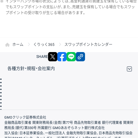
※
インターバンク市場の状況によっては、高金利通貨の買建玉を保有している場合
でもスワップポイントの支払いが、また、売建玉を保有している場合でもスワッ
プポイントの受け取りが生じる場合があります。
ホーム
くりっく365
スワップポイントカレンダー
X
facebook
LINE
リンクをコピー
SHARE
各種方針・規程・会社案内
取引規程・約款
サイトマップ
その他のご案内
個人情報保護方針
最良執行方針
サイトのご利用について
ディスクレイマー
信託保全
リスク説明
会社案内
GMOクリック証券株式会社
金融商品取引業者 関東財務局長（金商）第77号 商品先物取引業者 銀行代理業者 関東財
務局長（銀代）第330号 所属銀行：GMOあおぞらネット銀行株式会社
加入協会：日本証券業協会、一般社団法人 金融先物取引業協会、日本商品先物取引協会