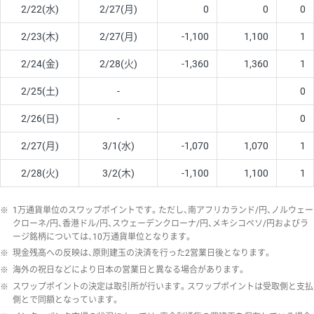
2/22(水)
2/27(月)
0
0
0
2/23(木)
2/27(月)
-1,100
1,100
1
2/24(金)
2/28(火)
-1,360
1,360
1
2/25(土)
-
0
2/26(日)
-
0
2/27(月)
3/1(水)
-1,070
1,070
1
2/28(火)
3/2(木)
-1,100
1,100
1
※
1万通貨単位のスワップポイントです。ただし、南アフリカランド/円、ノルウェー
クローネ/円、香港ドル/円、スウェーデンクローナ/円、メキシコペソ/円およびラ
ージ銘柄については、10万通貨単位となります。
※
現金残高への反映は、原則建玉の決済を行った2営業日後となります。
※
海外の祝日などにより日本の営業日と異なる場合があります。
※
スワップポイントの決定は取引所が行います。スワップポイントは受取側と支払
側とで同額となっています。