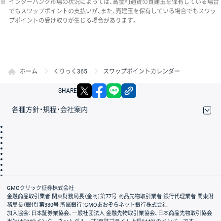
※
インターバンク市場の状況によっては、高金利通貨の買建玉を保有している場合
でもスワップポイントの支払いが、また、売建玉を保有している場合でもスワッ
プポイントの受け取りが生じる場合があります。
ホーム
くりっく365
スワップポイントカレンダー
X
facebook
LINE
リンクをコピー
SHARE
各種方針・規程・会社案内
取引規程・約款
サイトマップ
その他のご案内
個人情報保護方針
最良執行方針
サイトのご利用について
ディスクレイマー
信託保全
リスク説明
会社案内
GMOクリック証券株式会社
金融商品取引業者 関東財務局長（金商）第77号 商品先物取引業者 銀行代理業者 関東財
務局長（銀代）第330号 所属銀行：GMOあおぞらネット銀行株式会社
加入協会：日本証券業協会、一般社団法人 金融先物取引業協会、日本商品先物取引協会