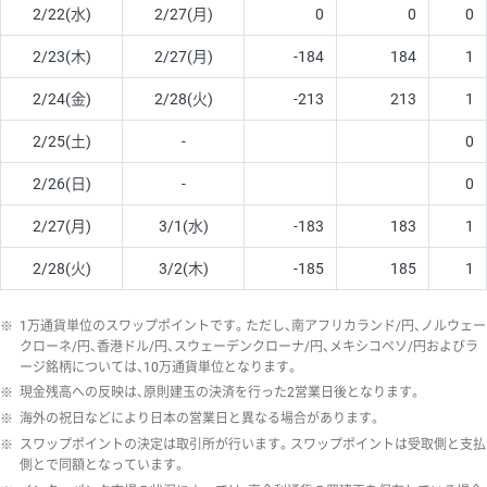
2/22(水)
2/27(月)
0
0
0
2/23(木)
2/27(月)
-184
184
1
2/24(金)
2/28(火)
-213
213
1
2/25(土)
-
0
2/26(日)
-
0
2/27(月)
3/1(水)
-183
183
1
2/28(火)
3/2(木)
-185
185
1
※
1万通貨単位のスワップポイントです。ただし、南アフリカランド/円、ノルウェー
クローネ/円、香港ドル/円、スウェーデンクローナ/円、メキシコペソ/円およびラ
ージ銘柄については、10万通貨単位となります。
※
現金残高への反映は、原則建玉の決済を行った2営業日後となります。
※
海外の祝日などにより日本の営業日と異なる場合があります。
※
スワップポイントの決定は取引所が行います。スワップポイントは受取側と支払
側とで同額となっています。