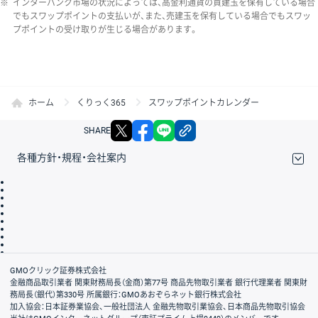
※
インターバンク市場の状況によっては、高金利通貨の買建玉を保有している場合
でもスワップポイントの支払いが、また、売建玉を保有している場合でもスワッ
プポイントの受け取りが生じる場合があります。
ホーム
くりっく365
スワップポイントカレンダー
X
facebook
LINE
リンクをコピー
SHARE
各種方針・規程・会社案内
取引規程・約款
サイトマップ
その他のご案内
個人情報保護方針
最良執行方針
サイトのご利用について
ディスクレイマー
信託保全
リスク説明
会社案内
GMOクリック証券株式会社
金融商品取引業者 関東財務局長（金商）第77号 商品先物取引業者 銀行代理業者 関東財
務局長（銀代）第330号 所属銀行：GMOあおぞらネット銀行株式会社
加入協会：日本証券業協会、一般社団法人 金融先物取引業協会、日本商品先物取引協会