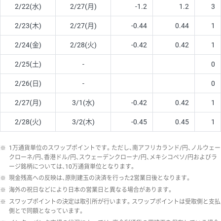
2/22(水)
2/27(月)
-1.2
1.2
3
2/23(木)
2/27(月)
-0.44
0.44
1
2/24(金)
2/28(火)
-0.42
0.42
1
2/25(土)
-
0
2/26(日)
-
0
2/27(月)
3/1(水)
-0.42
0.42
1
2/28(火)
3/2(木)
-0.45
0.45
1
※
1万通貨単位のスワップポイントです。ただし、南アフリカランド/円、ノルウェー
クローネ/円、香港ドル/円、スウェーデンクローナ/円、メキシコペソ/円およびラ
ージ銘柄については、10万通貨単位となります。
※
現金残高への反映は、原則建玉の決済を行った2営業日後となります。
※
海外の祝日などにより日本の営業日と異なる場合があります。
※
スワップポイントの決定は取引所が行います。スワップポイントは受取側と支払
側とで同額となっています。