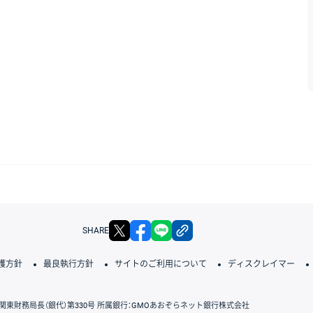
X
facebook
LINE
リンクをコピー
SHARE
護方針
最良執行方針
サイトのご利用について
ディスクレイマー
関東財務局長（銀代）第330号 所属銀行：GMOあおぞらネット銀行株式会社