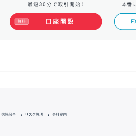
最短30分で取引開始！
本番
口座開設
無料
信託保全
リスク説明
会社案内