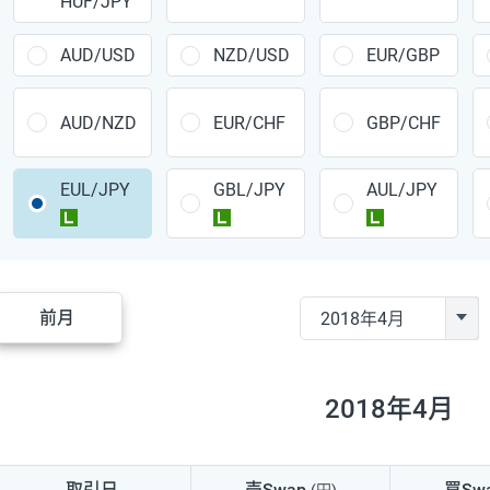
HUF/JPY
CAD/JPY
38円
CHF/JPY
34円
AUD/USD
NZD/USD
EUR/GBP
TRY/JPY
26円
AUD/NZD
EUR/CHF
GBP/CHF
CZK/JPY
7円
EUL/JPY
GBL/JPY
AUL/JPY
PLN/JPY
35円
ラージ
ラージ
ラージ
HUF/JPY
16円
ZAR/JPY
130円
前月
MXN/JPY
140円
EUR/USD
74円
2018年4月
GBP/USD
4円
AUD/USD
16円
取引日
売Swap
買Sw