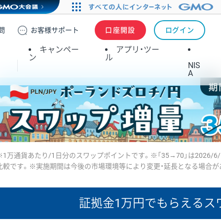
問
お客様
サポート
口座開設
ログイン
キャンペー
アプリ・ツー
ン
ル
NIS
A
※1万通貨あたり/1日分のスワップポイントです。※「35→70」は2026/6
比較です。※実施期間は今後の市場環境等により変更・延長となる場合が
証拠金1万円で
もらえるス