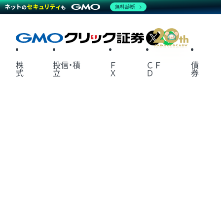
無料診断
X
LINE
株
投信・積
Ｆ
ＣＦ
債
式
立
Ｘ
Ｄ
券