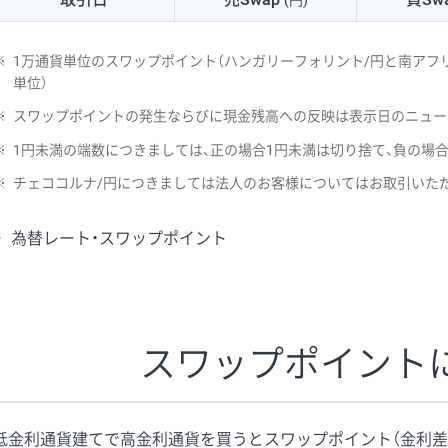
(円)
NZD/USD
41円
※
1万通貨単位のスワップポイント（ハンガリーフォリント/円と南アフリ
EUR/GBP
71円
単位）
※
スワップポイントの発生ならびに現金残高への反映は表示日のニュー
EUR/AUD
103円
※
1円未満の端数につきましては、正の場合1円未満は切り捨て、負の場
GBP/AUD
43円
※
チェココルナ/円につきましては法人のお客様についてはお取引いた
AUD/NZD
66円
為替レート・スワップポイント
EUR/CHF
111円
GBP/CHF
220円
USD/CHF
160円
スワップポイント
※取引証拠金は同日の当社為替レート（ニューヨーククローズ・MIDレ
低金利通貨建てで高金利通貨を買うとスワップポイント（金利差
※ハンガリーフォリント/円と南アフリカランド/円とメキシコペソ/円