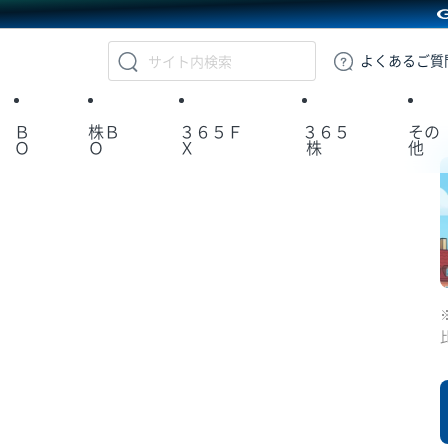
GMOクリック証券
よくある
ご質
Ｂ
株Ｂ
３６５Ｆ
３６５
その
Ｏ
Ｏ
Ｘ
株
他