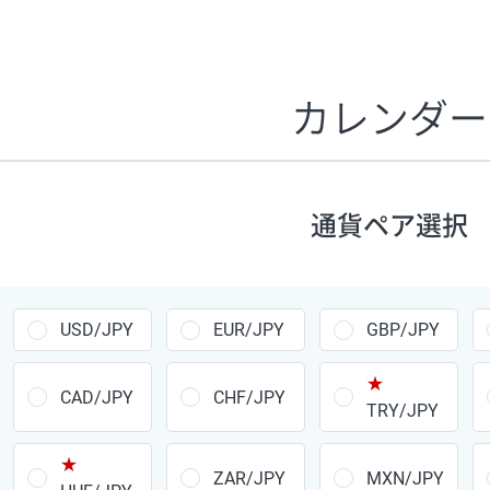
証拠金1万円あたりのスワップポイントは、取引の資金効率
CHF/JPY、EUR/USD、GBP/USD、NZD/USD、EUR/GBP、E
す。
カレンダー
1万通貨
あたりの
通貨ペア
1日の
スワップ
取引
ポイント
▲
▼
昇順
降順
通貨ペア選択
USD/JPY
154円
EUR/JPY
75円
USD/JPY
EUR/JPY
GBP/JPY
GBP/JPY
170円
★
AUD/JPY
106円
CAD/JPY
CHF/JPY
TRY/JPY
NZD/JPY
28円
★
ZAR/JPY
MXN/JPY