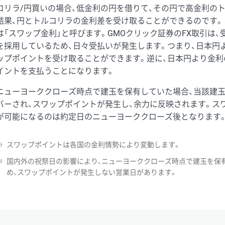
コリラ/円買いの場合、低金利の円を借りて、その円で高金利の
結果、円とトルコリラの金利差を受け取ることができるのです。
は「スワップ金利」と呼びます。GMOクリック証券のFX取引は
を採用しているため、日々受払いが発生します。つまり、日本円
ップポイントを受け取ることができます。逆に、日本円より金利
イントを支払うことになります。
ニューヨーククローズ時点で建玉を保有していた場合、当該建
バーされ、スワップポイントが発生し、余力に反映されます。ス
が可能になるのは約定日のニューヨーククローズ後となります
※
スワップポイントは各国の金利情勢により変動します。
※
国内外の祝祭日の影響により、ニューヨーククローズ時点で建玉を保
め、スワップポイントが発生しない営業日があります。