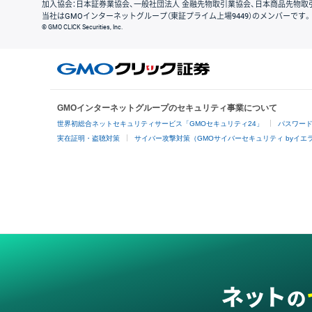
加入協会：日本証券業協会、一般社団法人 金融先物取引業協会、日本商品先物取
当社はGMOインターネットグループ（東証プライム上場9449）のメンバーです。
© GMO CLICK Securities, Inc.
GMOインターネットグループのセキュリティ事業について
世界初総合ネットセキュリティサービス「GMOセキュリティ24」
パスワー
実在証明・盗聴対策
サイバー攻撃対策（GMOサイバーセキュリティ byイエ