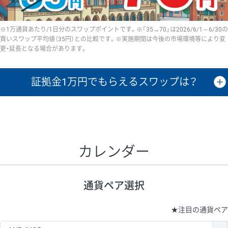
※1万通貨あたり/1日分のスワップポイントです。※「35→70」は2026/6/1～6/30の
買いスワップ平均値（35円）との比較です。※実施期間は今後の市場環境等により変
更・延長となる場合があります。
証拠金1万円で
もらえるスワップは？
証拠金1万円あたりのスワップポイントは、取引の資金効率を示した参
考値です。
CHF/JPY、EUR/USD、GBP/USD、NZD/USD、EUR/GBP、EUR/AUD、
GBP/AUDは売スワップの値です。
カレンダー
1万通貨
証拠金
あたりの
1日の
1万円あたりの
通貨ペア
取引証拠金
スワップ
ポイント
スワップ
ポイント
通貨ペア選択
▲
▼
昇順
降順
昇順
降順
昇順
降順
USD/JPY
161円
63,050円
25.5円
★
注目の通貨ペア
EUR/JPY
80円
72,570円
11円