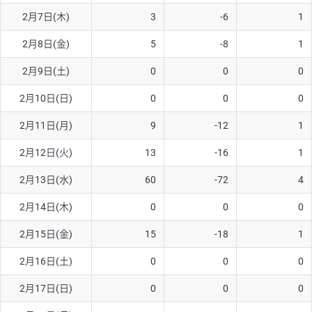
2月7日(木)
3
-6
1
AUD/USD
12円
44,260円
2.7円
2月8日(金)
5
-8
1
NZD/USD
27円
37,070円
7.2円
2月9日(土)
0
0
0
EUR/GBP
74円
72,660円
10.1円
EUR/AUD
102円
72,650円
14円
2月10日(日)
0
0
0
GBP/AUD
32円
84,960円
3.7円
2月11日(月)
9
-12
1
AUD/NZD
55円
44,260円
12.4円
2月12日(火)
13
-16
1
EUR/CHF
98円
72,680円
13.4円
2月13日(水)
60
-72
4
GBP/CHF
210円
84,990円
24.7円
2月14日(木)
0
0
0
USD/CHF
148円
63,050円
23.4円
2月15日(金)
15
-18
1
2月16日(土)
0
0
0
※取引証拠金は同日の当社為替レート（ニューヨーククローズ・
MIDレート）に基づいて算出。
2月17日(日)
0
0
0
※ハンガリーフォリント/円と南アフリカランド/円とメキシコペ
ソ/円は10万通貨単位。