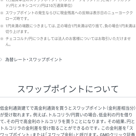
※
1万通貨単位のスワップポイント（ハンガリーフォリント/円と南アフリカラン
ド/円とメキシコペソ/円は10万通貨単位）
※
スワップポイントの発生ならびに現金残高への反映は表示日のニューヨークク
ローズ時です。
※
1円未満の端数につきましては、正の場合1円未満は切り捨て、負の場合1円未満は
切り上げます。
※
チェココルナ/円につきましては法人のお客様についてはお取引いただけませ
ん。
為替レート・スワップポイント
スワップポイントについて
低金利通貨建てで高金利通貨を買うとスワップポイント（金利差相当分）
が受け取れます。例えば、トルコリラ/円買いの場合、低金利の円を借り
て、その円で高金利のトルコリラを買うことになります。その結果、円と
トルコリラの金利差を受け取ることができるのです。この金利差を「ス
ワップポイント」または「スワップ金利」と呼びます。GMOクリック証券