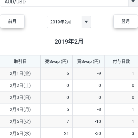
GBP/JPY
182円
84,970円
21.4円
AUD/JPY
111円
44,250円
25円
前月
翌月
NZD/JPY
48円
37,070円
12.9円
CAD/JPY
40円
44,970円
8.8円
2019年2月
CHF/JPY
28円
78,060円
3.5円
取引日
売Swap
(円)
買Swap
(円)
付与日数
TRY/JPY
25円
1,330円
187.9円
CZK/JPY
5円
3,000円
16.6円
2月1日(金)
6
-9
1
PLN/JPY
70円
16,870円
41.4円
2月2日(土)
0
0
0
HUF/JPY
12円
2,000円
60円
2月3日(日)
0
0
0
ZAR/JPY
130円
38,040円
34.1円
2月4日(月)
5
-8
1
MXN/JPY
140円
36,350円
38.5円
2月5日(火)
7
-10
1
EUR/USD
60円
72,670円
8.2円
2月6日(水)
21
-30
3
GBP/USD
1円
84,980円
0.1円