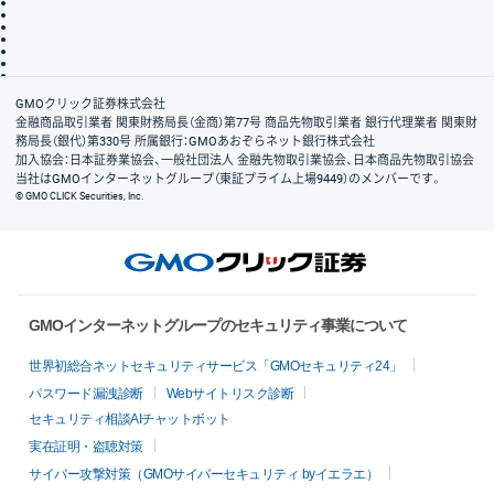
個人情報保護方針
最良執行方針
サイトのご利用について
ディスクレイマー
信託保全
リスク説明
会社案内
GMOクリック証券株式会社
金融商品取引業者 関東財務局長（金商）第77号 商品先物取引業者 銀行代理業者 関東財
務局長（銀代）第330号 所属銀行：GMOあおぞらネット銀行株式会社
加入協会：日本証券業協会、一般社団法人 金融先物取引業協会、日本商品先物取引協会
当社はGMOインターネットグループ（東証プライム上場9449）のメンバーです。
© GMO CLICK Securities, Inc.
GMOインターネットグループのセキュリティ事業について
世界初総合ネットセキュリティサービス「GMOセキュリティ24」
パスワード漏洩診断
Webサイトリスク診断
セキュリティ相談AIチャットボット
実在証明・盗聴対策
サイバー攻撃対策（GMOサイバーセキュリティ byイエラエ）