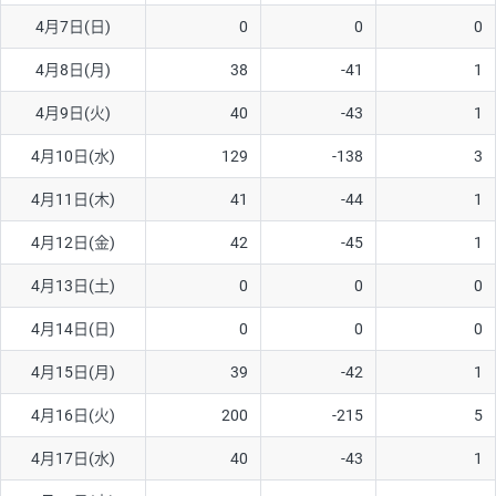
4月7日(日)
0
0
0
AUD/USD
16円
44,990円
3.5円
4月8日(月)
38
-41
1
NZD/USD
41円
36,920円
11.1円
4月9日(火)
40
-43
1
EUR/GBP
71円
74,270円
9.5円
EUR/AUD
103円
74,270円
13.8円
4月10日(水)
129
-138
3
GBP/AUD
43円
86,230円
4.9円
4月11日(木)
41
-44
1
AUD/NZD
66円
44,990円
14.6円
4月12日(金)
42
-45
1
EUR/CHF
111円
74,270円
14.9円
4月13日(土)
0
0
0
GBP/CHF
220円
86,230円
25.5円
4月14日(日)
0
0
0
USD/CHF
160円
65,030円
24.6円
4月15日(月)
39
-42
1
※2026/6/30の当社のスワップポイントおよび、同日の為替レート
4月16日(火)
200
-215
5
に基づいて算出。
※取引証拠金は同日の当社為替レート（ニューヨーククローズ・
4月17日(水)
40
-43
1
MIDレート）に基づいて算出。
※ハンガリーフォリント/円と南アフリカランド/円とメキシコペ