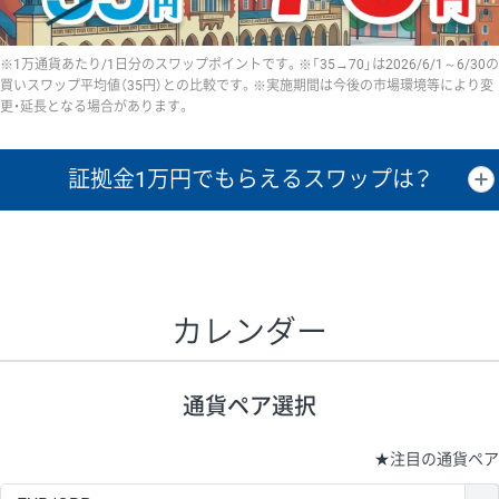
※1万通貨あたり/1日分のスワップポイントです。※「35→70」は2026/6/1～6/30の
買いスワップ平均値（35円）との比較です。※実施期間は今後の市場環境等により変
更・延長となる場合があります。
証拠金1万円で
もらえるスワップは？
証拠金1万円あたりのスワップポイントは、取引の資金効率を示した参
考値です。
CHF/JPY、EUR/USD、GBP/USD、NZD/USD、EUR/GBP、EUR/AUD、
GBP/AUDは売スワップの値です。
カレンダー
1万通貨
証拠金
あたりの
1日の
1万円あたりの
通貨ペア
取引証拠金
スワップ
ポイント
スワップ
ポイント
通貨ペア選択
▲
▼
昇順
降順
昇順
降順
昇順
降順
USD/JPY
154円
65,020円
23.6円
★
注目の通貨ペア
EUR/JPY
75円
74,270円
10円