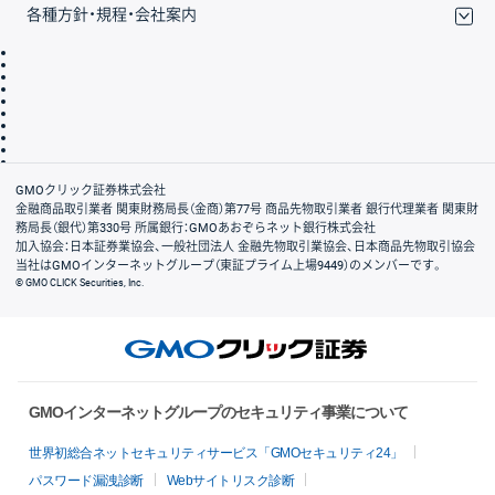
各種方針・規程・会社案内
取引規程・約款
サイトマップ
その他のご案内
個人情報保護方針
最良執行方針
サイトのご利用について
ディスクレイマー
信託保全
リスク説明
会社案内
GMOクリック証券株式会社
金融商品取引業者 関東財務局長（金商）第77号 商品先物取引業者 銀行代理業者 関東財
務局長（銀代）第330号 所属銀行：GMOあおぞらネット銀行株式会社
加入協会：日本証券業協会、一般社団法人 金融先物取引業協会、日本商品先物取引協会
当社はGMOインターネットグループ（東証プライム上場9449）のメンバーです。
© GMO CLICK Securities, Inc.
GMOインターネットグループのセキュリティ事業について
世界初総合ネットセキュリティサービス「GMOセキュリティ24」
パスワード漏洩診断
Webサイトリスク診断