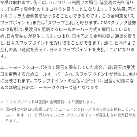
が受け取れます。例えば、トルコリラ/円買いの場合、低金利の円を借り
て、その円で高金利のトルコリラを買うことになります。その結果、円と
トルコリラの金利差を受け取ることができるのです。この金利差を「ス
ワップポイント」または「スワップ金利」と呼びます。GMOクリック証券
のFX取引は、受渡日を更新するロールオーバー方式を採用しているた
め、日々受払いが発生します。つまり、日本円より金利の高い通貨を買う
と、日々スワップポイントを受け取ることができます。逆に、日本円より
金利の高い通貨を売ると、日々スワップポイントを支払うことになりま
す。
ニューヨーククローズ時点で建玉を保有していた場合、当該建玉は受渡
日を更新するためロールオーバーされ、スワップポイントが発生し、余力
に反映されます。スワップポイントの受払いが行われ、出金が可能にな
るのは約定日のニューヨーククローズ後となります。
※
スワップポイントは各国の金利情勢により変動します。
※
国内外の祝祭日の影響により、ニューヨーククローズ時点で建玉を保有していて
もロールオーバーが行われないため、スワップポイントが発生しない営業日があ
ります。