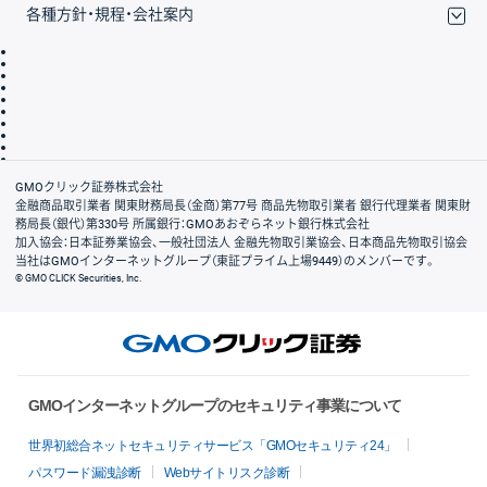
各種方針・規程・会社案内
取引規程・約款
サイトマップ
その他のご案内
個人情報保護方針
最良執行方針
サイトのご利用について
ディスクレイマー
信託保全
リスク説明
会社案内
GMOクリック証券株式会社
金融商品取引業者 関東財務局長（金商）第77号 商品先物取引業者 銀行代理業者 関東財
務局長（銀代）第330号 所属銀行：GMOあおぞらネット銀行株式会社
加入協会：日本証券業協会、一般社団法人 金融先物取引業協会、日本商品先物取引協会
当社はGMOインターネットグループ（東証プライム上場9449）のメンバーです。
© GMO CLICK Securities, Inc.
GMOインターネットグループのセキュリティ事業について
世界初総合ネットセキュリティサービス「GMOセキュリティ24」
パスワード漏洩診断
Webサイトリスク診断