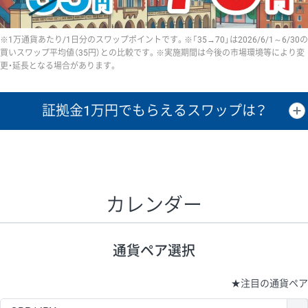
※1万通貨あたり/1日分のスワップポイントです。※「35→70」は2026/6/1～6/30の
買いスワップ平均値（35円）との比較です。※実施期間は今後の市場環境等により変
更・延長となる場合があります。
証拠金1万円で
もらえるスワップは？
証拠金1万円あたりのスワップポイントは、取引の資金効率を示した参
考値です。
CHF/JPY、EUR/USD、GBP/USD、NZD/USD、EUR/GBP、EUR/AUD、
GBP/AUDは売スワップの値です。
カレンダー
1万通貨
証拠金
あたりの
1日の
1万円あたりの
通貨ペア
取引証拠金
スワップ
ポイント
スワップ
ポイント
通貨ペア選択
▲
▼
昇順
降順
昇順
降順
昇順
降順
USD/JPY
154円
65,020円
23.6円
★
注目の通貨ペア
EUR/JPY
75円
74,270円
10円