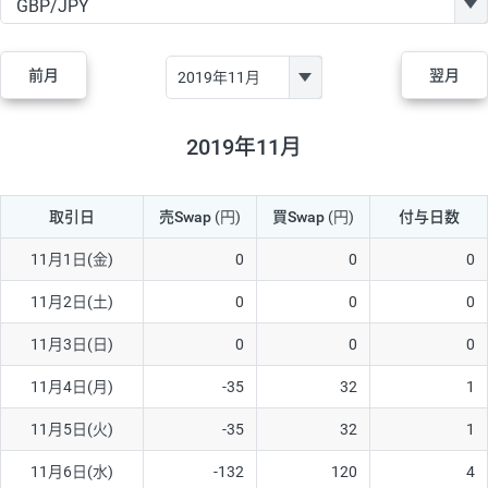
GBP/JPY
170円
86,230円
19.7円
AUD/JPY
106円
44,990円
23.5円
前月
翌月
NZD/JPY
28円
36,920円
7.5円
CAD/JPY
38円
45,810円
8.2円
2019年11月
CHF/JPY
34円
80,440円
4.2円
取引日
売Swap
(円)
買Swap
(円)
付与日数
TRY/JPY
26円
1,400円
185.7円
CZK/JPY
7円
3,060円
22.8円
11月1日(金)
0
0
0
PLN/JPY
35円
17,280円
20.2円
11月2日(土)
0
0
0
HUF/JPY
16円
2,090円
76.5円
11月3日(日)
0
0
0
ZAR/JPY
130円
39,680円
32.7円
11月4日(月)
-35
32
1
MXN/JPY
140円
37,180円
37.6円
11月5日(火)
-35
32
1
EUR/USD
74円
74,270円
9.9円
11月6日(水)
-132
120
4
GBP/USD
4円
86,230円
0.4円