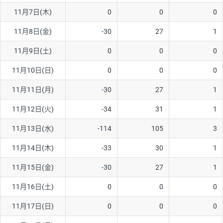
11月7日(木)
0
0
0
AUD/USD
16円
44,990円
3.5円
11月8日(金)
-30
27
1
NZD/USD
41円
36,920円
11.1円
11月9日(土)
0
0
0
EUR/GBP
71円
74,270円
9.5円
EUR/AUD
103円
74,270円
13.8円
11月10日(日)
0
0
0
GBP/AUD
43円
86,230円
4.9円
11月11日(月)
-30
27
1
AUD/NZD
66円
44,990円
14.6円
11月12日(火)
-34
31
1
EUR/CHF
111円
74,270円
14.9円
11月13日(水)
-114
105
3
GBP/CHF
220円
86,230円
25.5円
11月14日(木)
-33
30
1
USD/CHF
160円
65,030円
24.6円
11月15日(金)
-30
27
1
※2026/6/30の当社のスワップポイントおよび、同日の為替レート
11月16日(土)
0
0
0
に基づいて算出。
※取引証拠金は同日の当社為替レート（ニューヨーククローズ・
11月17日(日)
0
0
0
MIDレート）に基づいて算出。
※ハンガリーフォリント/円と南アフリカランド/円とメキシコペ