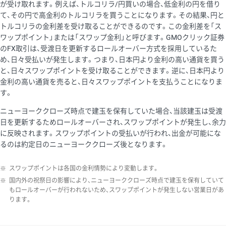
が受け取れます。例えば、トルコリラ/円買いの場合、低金利の円を借り
て、その円で高金利のトルコリラを買うことになります。その結果、円と
トルコリラの金利差を受け取ることができるのです。この金利差を「ス
ワップポイント」または「スワップ金利」と呼びます。GMOクリック証券
のFX取引は、受渡日を更新するロールオーバー方式を採用しているた
め、日々受払いが発生します。つまり、日本円より金利の高い通貨を買う
と、日々スワップポイントを受け取ることができます。逆に、日本円より
金利の高い通貨を売ると、日々スワップポイントを支払うことになりま
す。
ニューヨーククローズ時点で建玉を保有していた場合、当該建玉は受渡
日を更新するためロールオーバーされ、スワップポイントが発生し、余力
に反映されます。スワップポイントの受払いが行われ、出金が可能にな
るのは約定日のニューヨーククローズ後となります。
※
スワップポイントは各国の金利情勢により変動します。
※
国内外の祝祭日の影響により、ニューヨーククローズ時点で建玉を保有していて
もロールオーバーが行われないため、スワップポイントが発生しない営業日があ
ります。