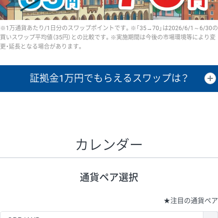
※1万通貨あたり/1日分のスワップポイントです。※「35→70」は2026/6/1～6/30の
買いスワップ平均値（35円）との比較です。※実施期間は今後の市場環境等により変
更・延長となる場合があります。
証拠金1万円で
もらえるスワップは？
証拠金1万円あたりのスワップポイントは、取引の資金効率を示した参
考値です。
CHF/JPY、EUR/USD、GBP/USD、NZD/USD、EUR/GBP、EUR/AUD、
GBP/AUDは売スワップの値です。
カレンダー
1万通貨
証拠金
あたりの
1日の
1万円あたりの
通貨ペア
取引証拠金
スワップ
ポイント
スワップ
ポイント
通貨ペア選択
▲
▼
昇順
降順
昇順
降順
昇順
降順
USD/JPY
154円
65,020円
23.6円
★
注目の通貨ペア
EUR/JPY
75円
74,270円
10円