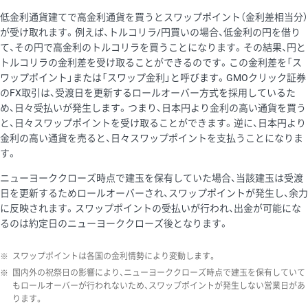
低金利通貨建てで高金利通貨を買うとスワップポイント（金利差相当分）
が受け取れます。例えば、トルコリラ/円買いの場合、低金利の円を借り
て、その円で高金利のトルコリラを買うことになります。その結果、円と
トルコリラの金利差を受け取ることができるのです。この金利差を「ス
ワップポイント」または「スワップ金利」と呼びます。GMOクリック証券
のFX取引は、受渡日を更新するロールオーバー方式を採用しているた
め、日々受払いが発生します。つまり、日本円より金利の高い通貨を買う
と、日々スワップポイントを受け取ることができます。逆に、日本円より
金利の高い通貨を売ると、日々スワップポイントを支払うことになりま
す。
ニューヨーククローズ時点で建玉を保有していた場合、当該建玉は受渡
日を更新するためロールオーバーされ、スワップポイントが発生し、余力
に反映されます。スワップポイントの受払いが行われ、出金が可能にな
るのは約定日のニューヨーククローズ後となります。
※
スワップポイントは各国の金利情勢により変動します。
※
国内外の祝祭日の影響により、ニューヨーククローズ時点で建玉を保有していて
もロールオーバーが行われないため、スワップポイントが発生しない営業日があ
ります。