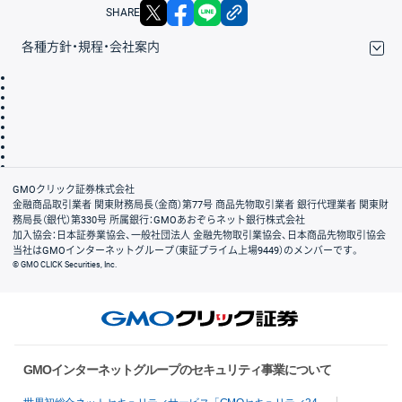
X
facebook
LINE
リンクをコピー
SHARE
各種方針・規程・会社案内
取引規程・約款
サイトマップ
その他のご案内
個人情報保護方針
最良執行方針
サイトのご利用について
ディスクレイマー
信託保全
リスク説明
会社案内
GMOクリック証券株式会社
金融商品取引業者 関東財務局長（金商）第77号 商品先物取引業者 銀行代理業者 関東財
務局長（銀代）第330号 所属銀行：GMOあおぞらネット銀行株式会社
加入協会：日本証券業協会、一般社団法人 金融先物取引業協会、日本商品先物取引協会
当社はGMOインターネットグループ（東証プライム上場9449）のメンバーです。
© GMO CLICK Securities, Inc.
GMOインターネットグループのセキュリティ事業について