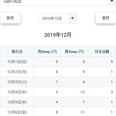
GBP/JPY
170円
86,230円
19.7円
AUD/JPY
106円
44,990円
23.5円
前月
翌月
NZD/JPY
28円
36,920円
7.5円
CAD/JPY
38円
45,810円
8.2円
2019年12月
CHF/JPY
34円
80,440円
4.2円
取引日
売Swap
(円)
買Swap
(円)
付与日数
TRY/JPY
26円
1,400円
185.7円
CZK/JPY
7円
3,060円
22.8円
12月1日(日)
0
0
0
PLN/JPY
35円
17,280円
20.2円
12月2日(月)
6
-9
1
HUF/JPY
16円
2,090円
76.5円
12月3日(火)
1
-4
1
ZAR/JPY
130円
39,680円
32.7円
12月4日(水)
3
-12
3
MXN/JPY
140円
37,180円
37.6円
12月5日(木)
4
-7
1
EUR/USD
74円
74,270円
9.9円
12月6日(金)
8
-11
1
GBP/USD
4円
86,230円
0.4円