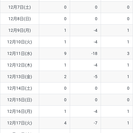
12月7日(土)
0
0
0
AUD/USD
16円
44,990円
3.5円
12月8日(日)
0
0
0
NZD/USD
41円
36,920円
11.1円
12月9日(月)
1
-4
1
EUR/GBP
71円
74,270円
9.5円
EUR/AUD
103円
74,270円
13.8円
12月10日(火)
1
-4
1
GBP/AUD
43円
86,230円
4.9円
12月11日(水)
9
-18
3
AUD/NZD
66円
44,990円
14.6円
12月12日(木)
1
-4
1
EUR/CHF
111円
74,270円
14.9円
12月13日(金)
2
-5
1
GBP/CHF
220円
86,230円
25.5円
12月14日(土)
0
0
0
USD/CHF
160円
65,030円
24.6円
12月15日(日)
0
0
0
※2026/6/30の当社のスワップポイントおよび、同日の為替レート
12月16日(月)
1
-4
1
に基づいて算出。
※取引証拠金は同日の当社為替レート（ニューヨーククローズ・
12月17日(火)
4
-7
1
MIDレート）に基づいて算出。
※ハンガリーフォリント/円と南アフリカランド/円とメキシコペ