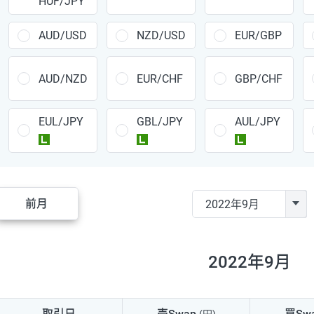
HUF/JPY
CAD/JPY
38円
CHF/JPY
34円
AUD/USD
NZD/USD
EUR/GBP
TRY/JPY
26円
AUD/NZD
EUR/CHF
GBP/CHF
CZK/JPY
7円
EUL/JPY
GBL/JPY
AUL/JPY
PLN/JPY
35円
ラージ
ラージ
ラージ
HUF/JPY
16円
ZAR/JPY
130円
前月
MXN/JPY
140円
EUR/USD
74円
2022年9月
GBP/USD
4円
AUD/USD
16円
取引日
売Swap
買Sw