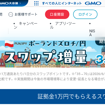
問
お客様
サポート
口座開設
ログイン
キャンペー
アプリ・ツー
ン
ル
NIS
A
※1万通貨あたり/1日分のスワップポイントです。※「35→70」は2026/6
比較です。※実施期間は今後の市場環境等により変更・延長となる場合が
証拠金1万円で
もらえるス