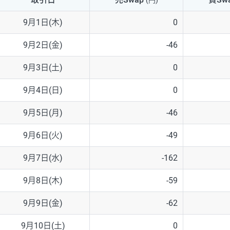
(円)
NZD/USD
41円
9月1日(木)
0
EUR/GBP
71円
9月2日(金)
-46
EUR/AUD
103円
9月3日(土)
0
GBP/AUD
43円
9月4日(日)
0
AUD/NZD
66円
9月5日(月)
-46
EUR/CHF
111円
9月6日(火)
-49
GBP/CHF
220円
9月7日(水)
-162
USD/CHF
160円
9月8日(木)
-59
9月9日(金)
-62
※2026/6/30の当社のスワップポイントおよび、同日の為替レート
※取引証拠金は同日の当社為替レート（ニューヨーククローズ・MIDレ
9月10日(土)
0
※ハンガリーフォリント/円と南アフリカランド/円とメキシコペソ/円