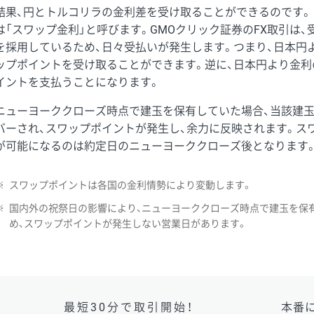
結果、円とトルコリラの金利差を受け取ることができるのです。
は「スワップ金利」と呼びます。GMOクリック証券のFX取引は
を採用しているため、日々受払いが発生します。つまり、日本円
ップポイントを受け取ることができます。逆に、日本円より金利
イントを支払うことになります。
ニューヨーククローズ時点で建玉を保有していた場合、当該建
バーされ、スワップポイントが発生し、余力に反映されます。ス
が可能になるのは約定日のニューヨーククローズ後となります
※
スワップポイントは各国の金利情勢により変動します。
※
国内外の祝祭日の影響により、ニューヨーククローズ時点で建玉を保
め、スワップポイントが発生しない営業日があります。
最短30分で取引開始！
本番