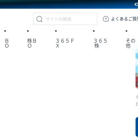
GMOクリック証券
よくある
ご質
Ｂ
株Ｂ
３６５Ｆ
３６５
その
Ｏ
Ｏ
Ｘ
株
他