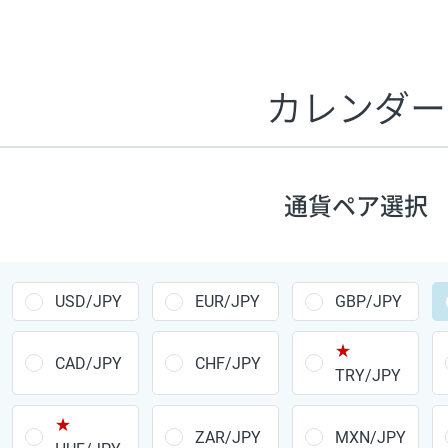
証拠金1万円あたりのスワップポイントは、取引の資金効率
CHF/JPY、EUR/USD、GBP/USD、NZD/USD、EUR/GBP、E
す。
カレンダー
1万通貨
あたりの
通貨ペア
1日の
スワップ
取引
ポイント
▲
▼
昇順
降順
通貨ペア選択
USD/JPY
154円
EUR/JPY
75円
USD/JPY
EUR/JPY
GBP/JPY
GBP/JPY
170円
★
AUD/JPY
106円
CAD/JPY
CHF/JPY
TRY/JPY
NZD/JPY
28円
★
ZAR/JPY
MXN/JPY