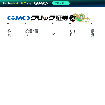
無料診断
X
LINE
株
投信・積
Ｆ
ＣＦ
債
式
立
Ｘ
Ｄ
券