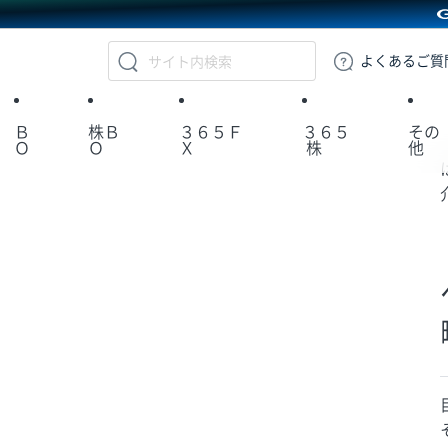
GMOクリック証券
よくある
ご質
Ｂ
株Ｂ
３６５Ｆ
３６５
その
Ｏ
Ｏ
Ｘ
株
他