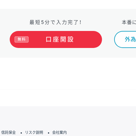
最短5分で入力完了！
本番
口座開設
外為
無料
信託保全
リスク説明
会社案内