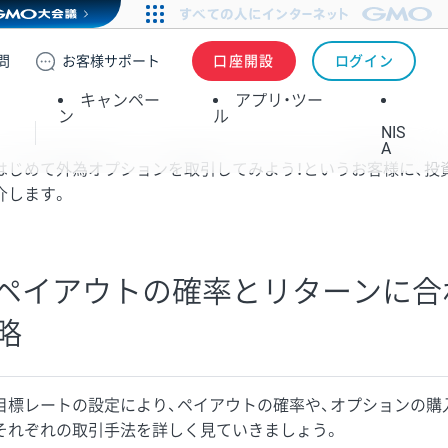
問
お客様
サポート
口座開設
ログイン
キャンペー
アプリ・ツー
ン
ル
NIS
A
はじめて外為オプションを取引してみよう！というお客様に、投
介します。
ペイアウトの確率とリターンに合
略
目標レートの設定により、ペイアウトの確率や、オプションの購
それぞれの取引手法を詳しく見ていきましょう。