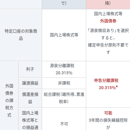
で）
降）
国内上場株式等
外国債券
「源泉徴収あり」を選択
特定口座の対象商
国内上場株式等
すると、
品
確定申告が原則不要で
す
源泉分離課税
利子
20.315％
申告分離課税
譲渡損益
非課税
外国
※
20.315％
債券
償還差損
総合課税（雑所得、累進
の課
益
税率）
税方
国内上場
可能
式
株式等と
3年間の損失繰越控除
不可
の損益通
が