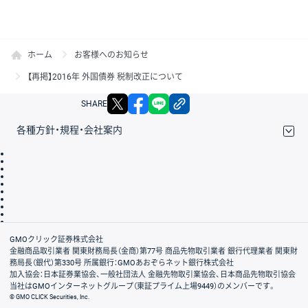
ホーム
お客様へのお知らせ
【再掲】2016年 外国債券 税制改正について
X
facebook
LINE
リンクをコピー
SHARE
各種方針・規程・会社案内
取引規程・約款
サイトマップ
その他のご案内
個人情報保護方針
最良執行方針
サイトのご利用について
ディスクレイマー
信託保全
リスク説明
会社案内
GMOクリック証券株式会社
金融商品取引業者 関東財務局長（金商）第77号 商品先物取引業者 銀行代理業者 関東財
務局長（銀代）第330号 所属銀行：GMOあおぞらネット銀行株式会社
加入協会：日本証券業協会、一般社団法人 金融先物取引業協会、日本商品先物取引協会
当社はGMOインターネットグループ（東証プライム上場9449）のメンバーです。
© GMO CLICK Securities, Inc.