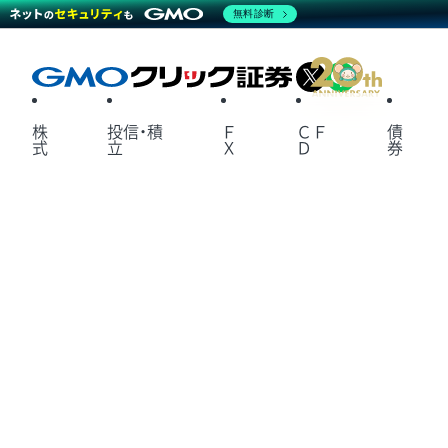
無料診断
X
LINE
株
投信・積
Ｆ
ＣＦ
債
式
立
Ｘ
Ｄ
券