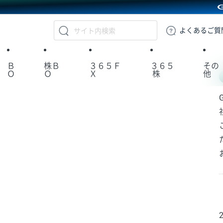
GMOクリック証券
よくある
ご質
Ｂ
株Ｂ
３６５Ｆ
３６５
その
Ｏ
Ｏ
Ｘ
株
他