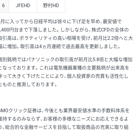
6
JFEHD
野村HD
5月に入ってから日経平均は徐々に下げ足を早め、最安値で
8,400円台まで下落しました。しかしながら、株式CFDの全体の
取引高は、ボラティリティの高い相場を受け、前月比2.2倍へと大
幅に増加。取引高は4ヵ月連続で過去最高を更新しました。
個別銘柄ではパナソニックの取引高が前月比5.8倍と大幅な増加
となっております。これは電気機器業種の主要銘柄が出来高を
伴って大きく下げたことにより、個人投資家の売買も活性化し
たものと推測しております。
GMOクリック証券は、今後とも業界最安値水準の手数料体系を
維持するのみならず、お客様の多様なニーズにお応えできるよ
う、総合的な金融サービスを目指して取扱商品の充実に取り組