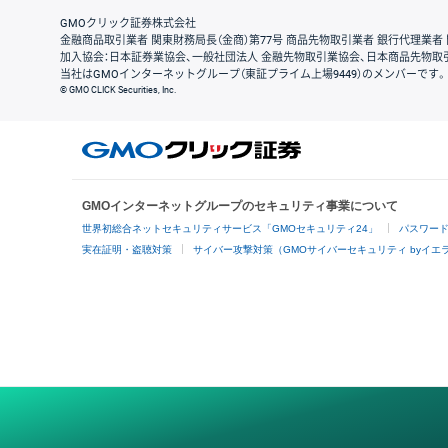
GMOクリック証券株式会社
金融商品取引業者 関東財務局長（金商）第77号 商品先物取引業者 銀行代理業者 
加入協会：日本証券業協会、一般社団法人 金融先物取引業協会、日本商品先物取
当社はGMOインターネットグループ（東証プライム上場9449）のメンバーです。
© GMO CLICK Securities, Inc.
GMOインターネットグループのセキュリティ事業について
世界初総合ネットセキュリティサービス「GMOセキュリティ24」
パスワー
実在証明・盗聴対策
サイバー攻撃対策（GMOサイバーセキュリティ byイエ