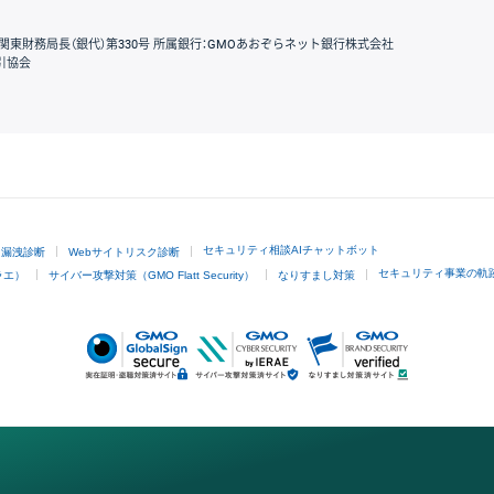
関東財務局長（銀代）第330号 所属銀行：GMOあおぞらネット銀行株式会社
引協会
GMOクリック証券
セキュリティ相談AIチャットボット
ド漏洩診断
Webサイトリスク診断
セキュリティ事業の軌
ラエ）
サイバー攻撃対策（GMO Flatt Security）
なりすまし対策