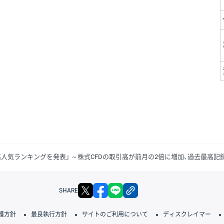
D取引高人気ランキングを発表」 ～株式CFDの取引高が前月の2倍に増加、過去最高
X
facebook
LINE
リンクをコピー
SHARE
護方針
最良執行方針
サイトのご利用について
ディスクレイマー