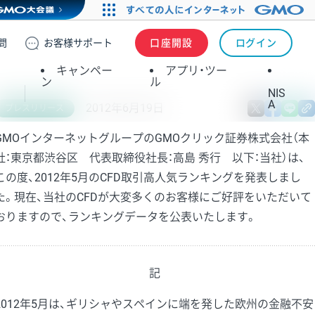
問
お客様
サポート
口座開設
ログイン
キャンペー
アプリ・ツー
ン
ル
NIS
A
2012年6月19日
X
fa
プレスリリース
GMOインターネットグループのGMOクリック証券株式会社（本
社：東京都渋谷区 代表取締役社長：高島 秀行 以下：当社）は、
この度、2012年5月のCFD取引高人気ランキングを発表しまし
た。現在、当社のCFDが大変多くのお客様にご好評をいただいて
おりますので、ランキングデータを公表いたします。
記
2012年5月は、ギリシャやスペインに端を発した欧州の金融不安