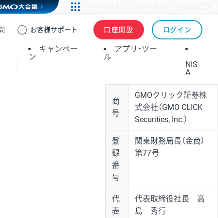
問
お客様
サポート
口座開設
ログイン
キャンペー
アプリ・ツー
ン
ル
NIS
A
GMOクリック証券株
商
式会社
（GMO CLICK
号
Securities, Inc.）
登
関東財務局長（金商）
録
第77号
番
号
代
代表取締役社長 高
表
島 秀行