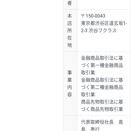
者
本
〒150-0043
店
東京都渋谷区道玄坂1-
所
2-3 渋谷フクラス
在
地
金融商品取引法に基
づく第一種金融商品
事
取引業
業
金融商品取引法に基
内
づく第二種金融商品
容
取引業
商品先物取引法に基
づく商品先物取引業
代表取締役社長 高
島 秀行