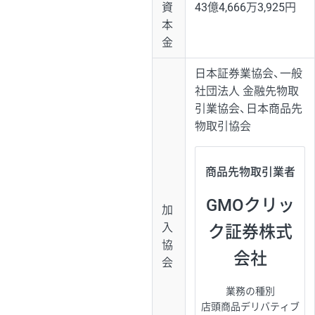
資
43億4,666万3,925円
本
金
日本証券業協会、一般
社団法人 金融先物取
引業協会、日本商品先
物取引協会
商品先物取引業者
GMOクリッ
加
入
ク証券株式
協
会社
会
業務の種別
店頭商品デリバティブ