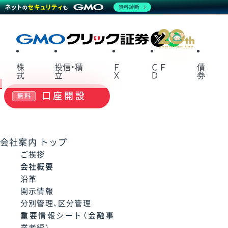
無料診断
X
LINE
株
投信・積
Ｆ
ＣＦ
債
式
立
Ｘ
Ｄ
券
口座開設
無料
会社案内 トップ
ご挨拶
会社概要
沿革
開示情報
分別管理、区分管理
重要情報シート（金融事