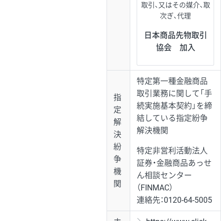
取引、又はその媒介、取
次ぎ、代理
日本商品先物取引
協会 加入
特定第一種金融商品
取引業務に関して「手
指
続実施基本契約」を締
定
結している指定紛争
解
解決機関
決
紛
特定非営利活動法人
争
証券・金融商品あっせ
機
ん相談センター
関
（FINMAC）
連絡先：
0120-64-5005