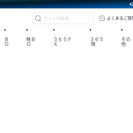
GMOクリック証券
よくある
ご質
Ｂ
株Ｂ
３６５Ｆ
３６５
その
Ｏ
Ｏ
Ｘ
株
他