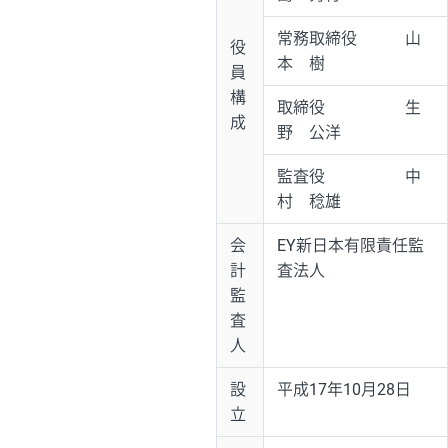
常務取締役 山
役
本 樹
員
構
取締役 生
成
野 公洋
監査役 中
村 稔雄
会
EY新日本有限責任監
計
査法人
監
査
人
設
平成17年10月28日
立