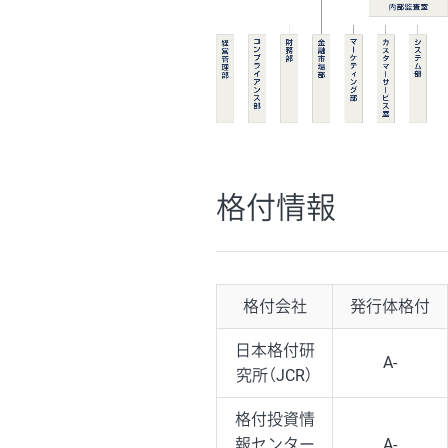
格付情報
格付会社
発行体格付
日本格付研
A-
究所（JCR）
格付投資情
報センター
A-