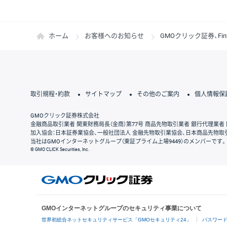
ホーム
お客様へのお知らせ
GMOクリック証券、Fi
取引規程・約款
サイトマップ
その他のご案内
個人情報保
GMOクリック証券株式会社
金融商品取引業者 関東財務局長（金商）第77号 商品先物取引業者 銀行代理業者 
加入協会：日本証券業協会、一般社団法人 金融先物取引業協会、日本商品先物取
当社はGMOインターネットグループ（東証プライム上場9449）のメンバーです。
© GMO CLICK Securities, Inc.
GMOインターネットグループのセキュリティ事業について
世界初総合ネットセキュリティサービス「GMOセキュリティ24」
パスワー