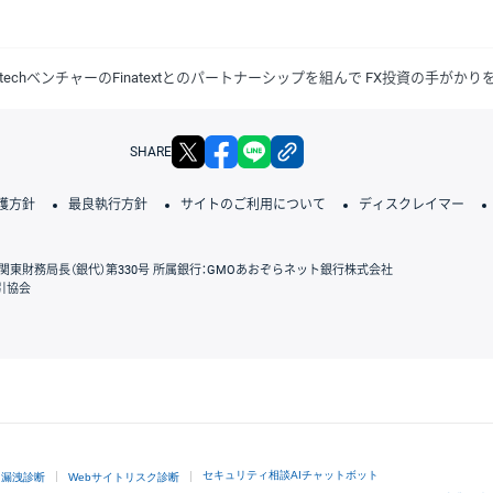
ntechベンチャーのFinatextとのパートナーシップを組んで FX投資の手がか
X
facebook
LINE
リンクをコピー
SHARE
護方針
最良執行方針
サイトのご利用について
ディスクレイマー
関東財務局長（銀代）第330号 所属銀行：GMOあおぞらネット銀行株式会社
引協会
GMOクリック証券
セキュリティ相談AIチャットボット
ド漏洩診断
Webサイトリスク診断