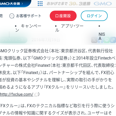
問
お客様
サポート
口座開設
ログイン
キャンペー
アプリ・ツー
ン
ル
NIS
A
2016年7月19日
X
fa
プレスリリース
GMOクリック証券株式会社（本社：東京都渋谷区、代表執行役社
長：鬼頭弘泰、以下「GMOクリック証券」）と2014年設立Fintechベ
ンチャーの株式会社Finatext（本社：東京都千代田区、代表取締役：
林良太、以下「Finatext」）は、パートナーシップを組んで、FX初心
者が投資の基本やシグナルを理解し、実際の取引の手がかりを
掴めるようになるアプリ『FXクルー』をリリースいたしました。
http://fxclue.com/
）
『FXクルー』は、FXのテクニカル指標など取引を行う際に使うシ
グナルの情報や知識に関するクイズが表示され、ユーザーはそ