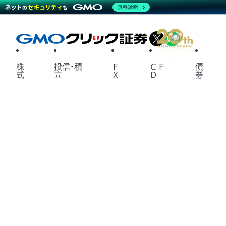
無料診断
X
LINE
株
投信・積
Ｆ
ＣＦ
債
式
立
Ｘ
Ｄ
券