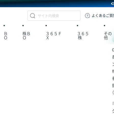
GMOクリック証券
よくある
ご質
Ｂ
株Ｂ
３６５Ｆ
３６５
その
Ｏ
Ｏ
Ｘ
株
他
（