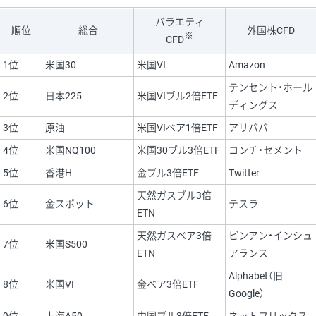
バラエティ
順位
総合
外国株CFD
※
CFD
1位
米国30
米国VI
Amazon
テンセント・ホール
2位
日本225
米国VIブル2倍ETF
ディングス
3位
原油
米国VIベア1倍ETF
アリババ
4位
米国NQ100
米国30ブル3倍ETF
コンチ・セメント
5位
香港H
金ブル3倍ETF
Twitter
天然ガスブル3倍
6位
金スポット
テスラ
ETN
天然ガスベア3倍
ピンアン・インシュ
7位
米国S500
ETN
アランス
Alphabet（旧
8位
米国VI
金ベア3倍ETF
Google）