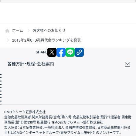
ホーム
お客様へのお知らせ
2018年2月CFD売買代金ランキングを発表
X
facebook
LINE
リンクをコピー
SHARE
各種方針・規程・会社案内
取引規程・約款
サイトマップ
その他のご案内
個人情報保護方針
最良執行方針
サイトのご利用について
ディスクレイマー
信託保全
リスク説明
会社案内
GMOクリック証券株式会社
金融商品取引業者 関東財務局長（金商）第77号 商品先物取引業者 銀行代理業者 関東財
務局長（銀代）第330号 所属銀行：GMOあおぞらネット銀行株式会社
加入協会：日本証券業協会、一般社団法人 金融先物取引業協会、日本商品先物取引協会
当社はGMOインターネットグループ（東証プライム上場9449）のメンバーです。