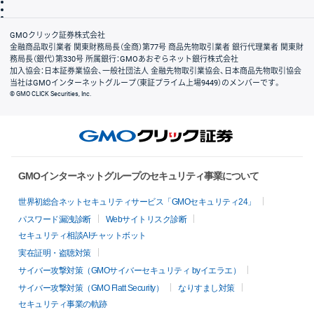
信託保全
リスク説明
会社案内
GMOクリック証券株式会社
金融商品取引業者 関東財務局長（金商）第77号 商品先物取引業者 銀行代理業者 関東財
務局長（銀代）第330号 所属銀行：GMOあおぞらネット銀行株式会社
加入協会：日本証券業協会、一般社団法人 金融先物取引業協会、日本商品先物取引協会
当社はGMOインターネットグループ（東証プライム上場9449）のメンバーです。
© GMO CLICK Securities, Inc.
GMOインターネットグループのセキュリティ事業について
世界初総合ネットセキュリティサービス「GMOセキュリティ24」
パスワード漏洩診断
Webサイトリスク診断
セキュリティ相談AIチャットボット
実在証明・盗聴対策
サイバー攻撃対策（GMOサイバーセキュリティ byイエラエ）
サイバー攻撃対策（GMO Flatt Security）
なりすまし対策
セキュリティ事業の軌跡