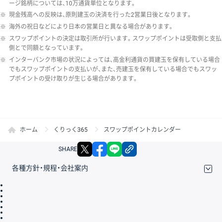
ージ銘柄については、10万通貨単位となります。
※
現金残高への反映は、原則建玉の決済を行った2営業日後となります。
※
海外の祝日などにより日本の営業日と異なる場合があります。
※
スワップポイントの決定は取引所が行います。スワップポイントは受取側と支払
側とで同額となっています。
※
インターバンク市場の状況によっては、高金利通貨の買建玉を保有している場合
でもスワップポイントの支払いが、また、売建玉を保有している場合でもスワッ
プポイントの受け取りが生じる場合があります。
ホーム
くりっく365
スワップポイントカレンダー
X
facebook
LINE
リンクをコピー
SHARE
各種方針・規程・会社案内
取引規程・約款
サイトマップ
その他のご案内
個人情報保護方針
最良執行方針
サイトのご利用について
ディスクレイマー