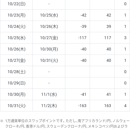
10/22(日)
-
0
10/23(月)
10/25(水)
-42
42
1
10/24(火)
10/26(木)
-39
39
1
10/25(水)
10/27(金)
-117
117
3
10/26(木)
10/30(月)
-40
40
1
10/27(金)
10/31(火)
-40
40
1
10/28(土)
-
0
10/29(日)
-
0
10/30(月)
11/1(水)
-41
41
1
10/31(火)
11/2(木)
-163
163
4
※
1万通貨単位のスワップポイントです。ただし、南アフリカランド/円、ノルウェー
クローネ/円、香港ドル/円、スウェーデンクローナ/円、メキシコペソ/円およびラ